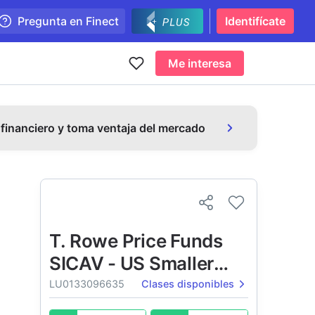
Pregunta en Finect
Identifícate
Me interesa
 financiero y toma ventaja del mercado
T. Rowe Price Funds
SICAV - US Smaller
Companies Equity
LU0133096635
Clases disponibles
Fund