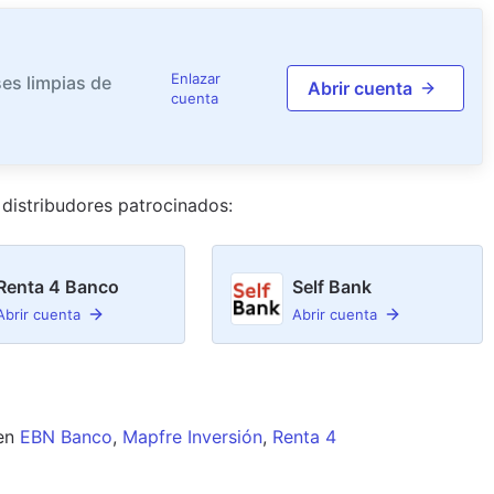
Enlazar
es limpias de
Abrir cuenta
cuenta
distribudor
es
patrocinado
s
:
Renta 4 Banco
Self Bank
Abrir cuenta
Abrir cuenta
en
EBN Banco
,
Mapfre Inversión
,
Renta 4