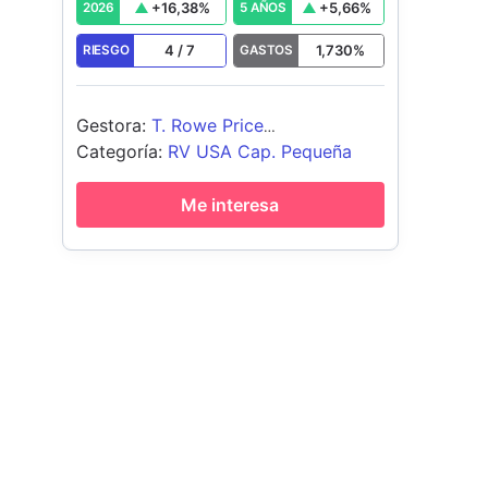
+
16,38
%
+
5,66
%
2026
5 AÑOS
4
/
7
1,730
%
RIESGO
GASTOS
Gestora
:
T. Rowe Price
(Luxembourg) Management S.à r.l.
Categoría
:
RV USA Cap. Pequeña
Me interesa