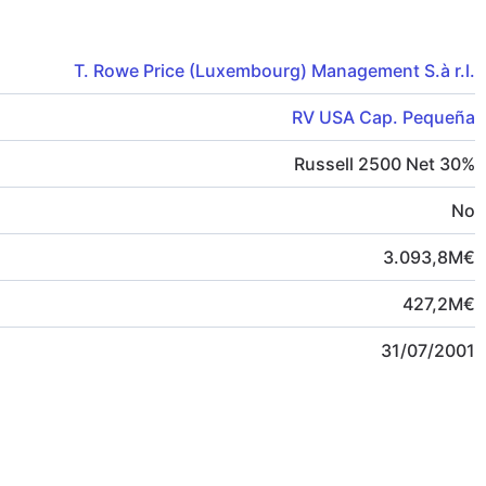
T. Rowe Price (Luxembourg) Management S.à r.l.
RV USA Cap. Pequeña
Russell 2500 Net 30%
No
3.093,8
M
€
427,2
M
€
31/07/2001