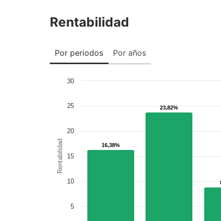
Rentabilidad
Por periodos
Por años
30
25
23,82%
23,82%
20
Rentabilidad
16,38%
16,38%
15
10
5