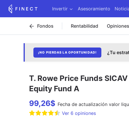
Invertir
Asesoramiento
Notici
Fondos
Rentabilidad
Opinione
¿Tu estra
¡NO PIERDAS LA OPORTUNIDAD!
T. Rowe Price Funds SICAV
Equity Fund A
99,26
$
Fecha de
actualización
valor liqu
Ver
6
opiniones