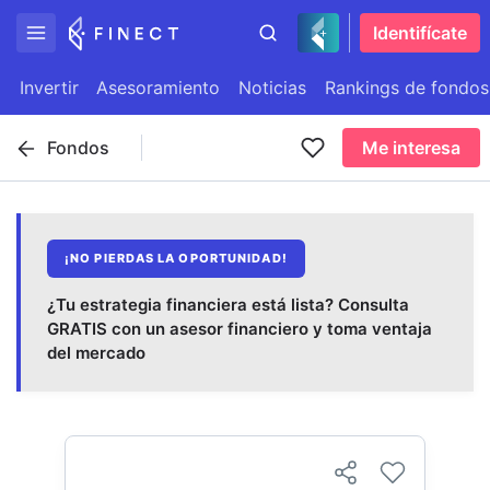
Identifícate
Invertir
Asesoramiento
Noticias
Rankings de fondos
Fondos
Me interesa
¡NO PIERDAS LA OPORTUNIDAD!
¿Tu estrategia financiera está lista? Consulta
GRATIS con un asesor financiero y toma ventaja
del mercado