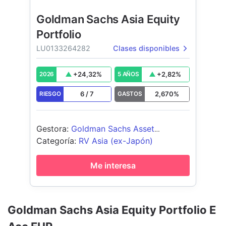
Goldman Sachs Asia Equity
Portfolio
LU0133264282
Clases disponibles
+
24,32
%
+
2,82
%
2026
5 AÑOS
6
/
7
2,670
%
RIESGO
GASTOS
Gestora
:
Goldman Sachs Asset
Management B.V.
Categoría
:
RV Asia (ex-Japón)
Me interesa
Goldman Sachs Asia Equity Portfolio E