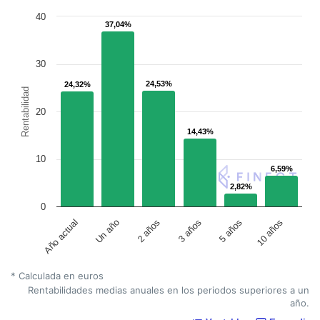
40
37,04%
37,04%
30
24,53%
24,53%
24,32%
24,32%
Rentabilidad
20
14,43%
14,43%
10
6,59%
6,59%
2,82%
2,82%
0
Un año
5 años
2 años
10 años
Año actual
3 años
* Calculada en euros
Rentabilidades medias anuales en los periodos superiores a un
año.