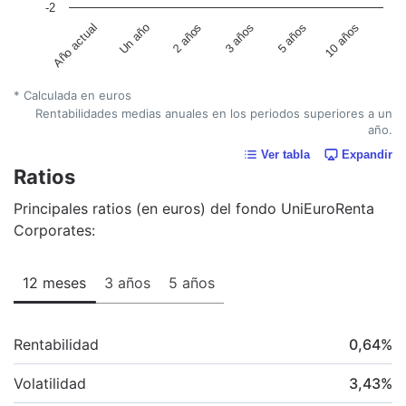
-2
Un año
5 años
2 años
10 años
Año actual
3 años
* Calculada en euros
Rentabilidades medias anuales en los periodos superiores a un
año.
Ver tabla
Expandir
Ratios
Principales ratios (en euros) del fondo UniEuroRenta
Corporates:
12 meses
3 años
5 años
Rentabilidad
0,64
%
Volatilidad
3,43
%