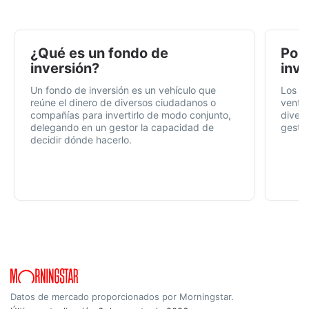
¿Qué es un fondo de
Por 
inversión?
inve
Un fondo de inversión es un vehículo que
Los f
reúne el dinero de diversos ciudadanos o
ventaj
compañías para invertirlo de modo conjunto,
divers
delegando en un gestor la capacidad de
gestió
decidir dónde hacerlo.
Datos de mercado proporcionados por Morningstar.