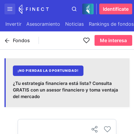
Identifícate
Invertir
Asesoramiento
Noticias
Rankings de fondos
Fondos
Me interesa
¡NO PIERDAS LA OPORTUNIDAD!
¿Tu estrategia financiera está lista? Consulta
GRATIS con un asesor financiero y toma ventaja
del mercado