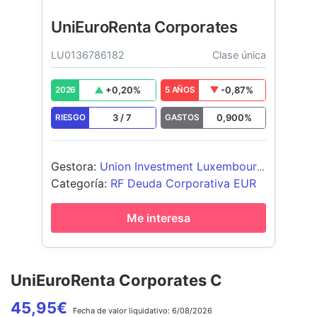
UniEuroRenta Corporates
LU0136786182
Clase única
+
0,20
%
-0,87
%
2026
5 AÑOS
3
/
7
0,900
%
RIESGO
GASTOS
Gestora
:
Union Investment Luxembourg
SA
Categoría
:
RF Deuda Corporativa EUR
Me interesa
UniEuroRenta Corporates C
45,95
€
Fecha de
valor liquidativo:
6/08/2026