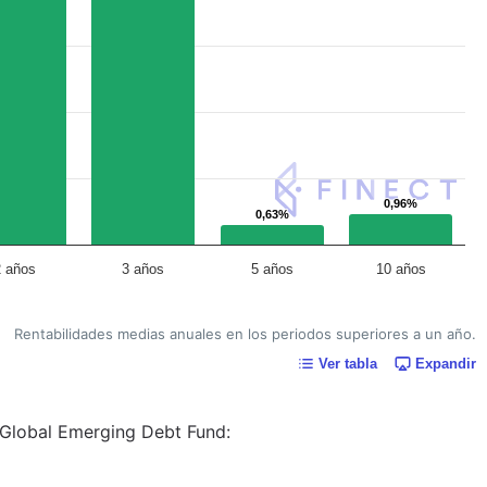
0,96%
0,96%
0,63%
0,63%
2 años
3 años
5 años
10 años
Rentabilidades medias anuales en los periodos superiores a un año.
Ver tabla
Expandir
t-Global Emerging Debt Fund: