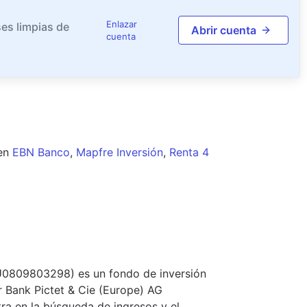
Enlazar
es limpias de
Abrir cuenta
cuenta
en
EBN Banco
,
Mapfre Inversión
,
Renta 4
LU0809803298) es un fondo de inversión
r Bank Pictet & Cie (Europe) AG
ra en la búsqueda de ingresos y el