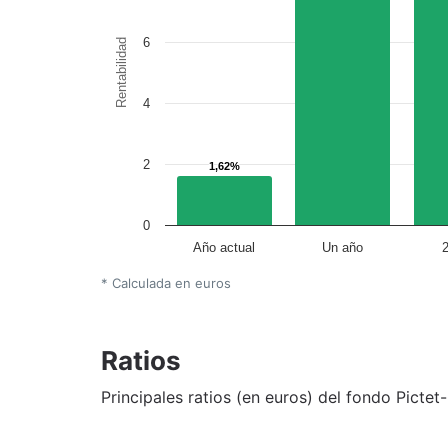
6
Rentabilidad
4
2
1,62%
1,62%
0
Año actual
Un año
* Calculada en euros
Ratios
Principales ratios (en euros) del fondo Picte