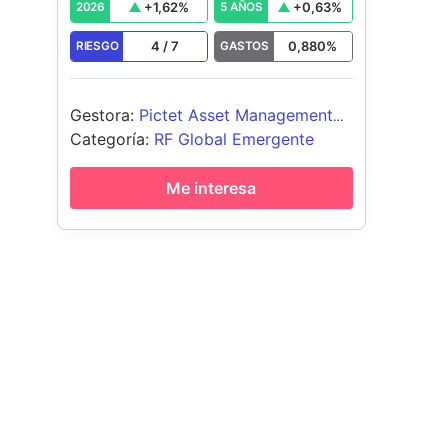
+
1,62
%
+
0,63
%
2026
5 AÑOS
4
/
7
0,880
%
RIESGO
GASTOS
Gestora
:
Pictet Asset Management
(Europe) SA
Categoría
:
RF Global Emergente
Me interesa