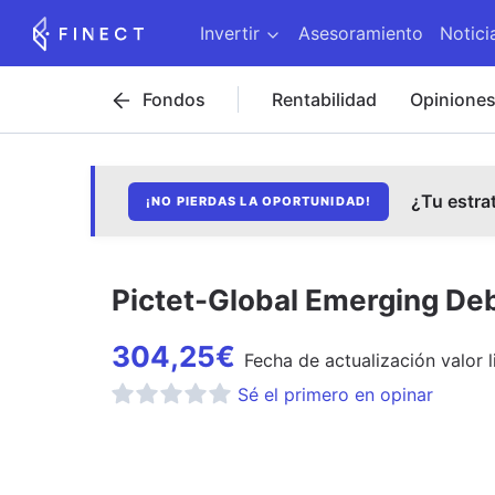
Invertir
Asesoramiento
Notici
Fondos
Rentabilidad
Opinione
¿Tu estra
¡NO PIERDAS LA OPORTUNIDAD!
Pictet-Global Emerging De
304,25
€
Fecha de
actualización
valor l
Sé el primero en opinar