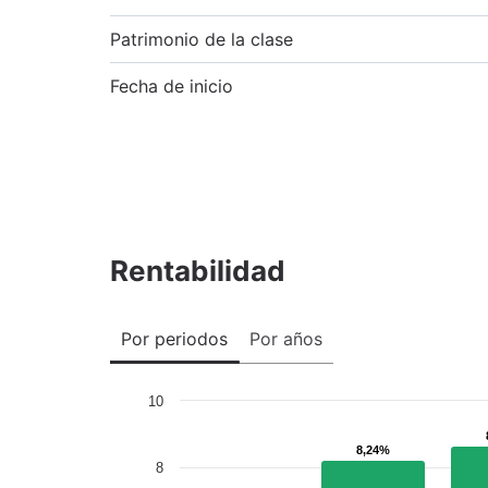
Patrimonio de la clase
Fecha de inicio
Rentabilidad
Por periodos
Por años
10
8,24%
8,24%
8