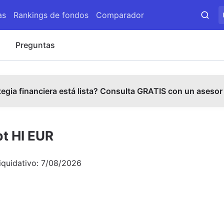
as
Rankings de fondos
Comparador
s
Preguntas
tegia financiera está lista? Consulta GRATIS con un asesor
bt HI EUR
iquidativo:
7/08/2026