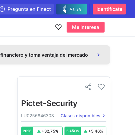
Pregunta en Finect
Identifícate
Me interesa
 financiero y toma ventaja del mercado
Pictet-Security
LU0256846303
Clases disponibles
+
32,75
%
+
5,46
%
2026
5 AÑOS