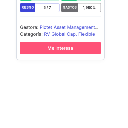
5
/
7
1,980
%
RIESGO
GASTOS
Gestora
:
Pictet Asset Management
(Europe) SA
Categoría
:
RV Global Cap. Flexible
Me interesa