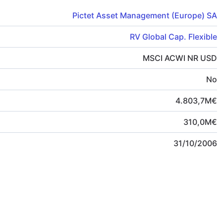
Pictet Asset Management (Europe) SA
RV Global Cap. Flexible
MSCI ACWI NR USD
No
4.803,7
M
€
310,0
M
€
31/10/2006