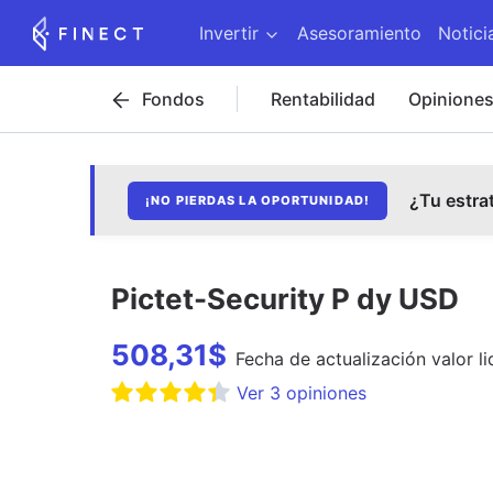
Invertir
Asesoramiento
Notici
Fondos
Rentabilidad
Opinione
¿Tu estra
¡NO PIERDAS LA OPORTUNIDAD!
Pictet-Security P dy USD
508,31
$
Fecha de
actualización
valor li
Ver
3
opiniones