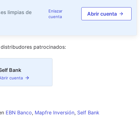
Enlazar
es limpias de
Abrir cuenta
cuenta
distribudor
es
patrocinado
s
:
Self Bank
Abrir cuenta
en
EBN Banco
,
Mapfre Inversión
,
Self Bank