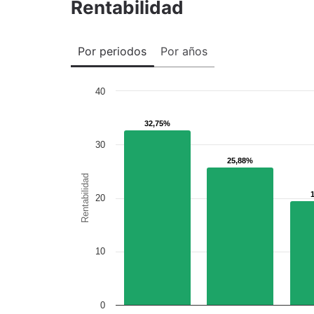
Rentabilidad
Por periodos
Por años
40
32,75%
32,75%
30
25,88%
25,88%
Rentabilidad
20
10
0