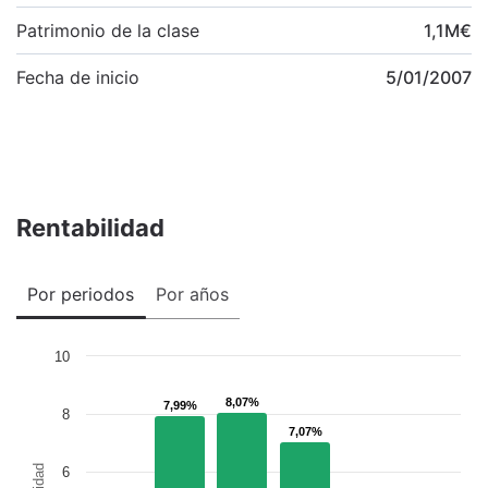
Patrimonio de la clase
1,1
M
€
Fecha de inicio
5/01/2007
Rentabilidad
Por periodos
Por años
10
8,07%
8,07%
7,99%
7,99%
8
7,07%
7,07%
6