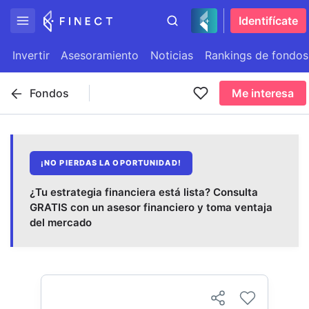
Identifícate
Invertir
Asesoramiento
Noticias
Rankings de fondos
Fondos
Me interesa
¡NO PIERDAS LA OPORTUNIDAD!
¿Tu estrategia financiera está lista? Consulta
GRATIS con un asesor financiero y toma ventaja
del mercado