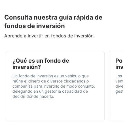
Consulta nuestra guía rápida de
fondos de inversión
Aprende a invertir en fondos de inversión.
¿Qué es un fondo de
Por 
inversión?
inve
Un fondo de inversión es un vehículo que
Los f
reúne el dinero de diversos ciudadanos o
ventaj
compañías para invertirlo de modo conjunto,
divers
delegando en un gestor la capacidad de
gestió
decidir dónde hacerlo.