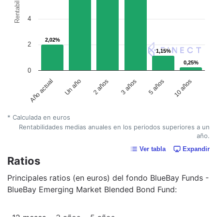
Rentabilidad
4
2,02%
2,02%
2
1,15%
1,15%
0,25%
0,25%
0
Un año
5 años
2 años
10 años
Año actual
3 años
* Calculada en euros
Rentabilidades medias anuales en los periodos superiores a un
año.
Ver tabla
Expandir
Ratios
Principales ratios (en euros) del fondo BlueBay Funds -
BlueBay Emerging Market Blended Bond Fund: