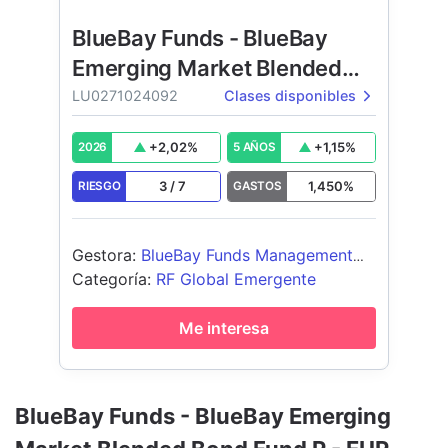
BlueBay Funds - BlueBay
Emerging Market Blended
Bond Fund
LU0271024092
Clases disponibles
+
2,02
%
+
1,15
%
2026
5 AÑOS
3
/
7
1,450
%
RIESGO
GASTOS
Gestora
:
BlueBay Funds Management
Company S.A.
Categoría
:
RF Global Emergente
Me interesa
BlueBay Funds - BlueBay Emerging