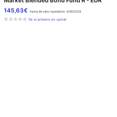
Market Blended Bond Fund R - EUR
145,63
€
Fecha de
valor liquidativo:
4/08/2026
Sé el primero en opinar