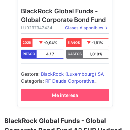
BlackRock Global Funds -
Global Corporate Bond Fund
LU0297942434
Clases disponibles
-0,94
%
-1,91
%
2026
5 AÑOS
4
/
7
1,010
%
RIESGO
GASTOS
Gestora
:
BlackRock (Luxembourg) SA
Categoría
:
RF Deuda Corporativa
Global - USD Cubierto
Me interesa
BlackRock Global Funds - Global