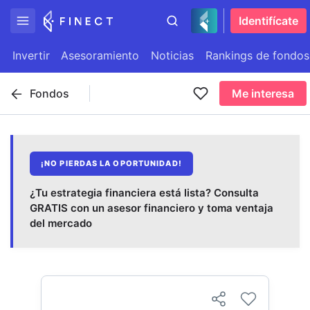
Identifícate
Invertir
Asesoramiento
Noticias
Rankings de fondos
Fondos
Me interesa
¡NO PIERDAS LA OPORTUNIDAD!
¿Tu estrategia financiera está lista? Consulta
GRATIS con un asesor financiero y toma ventaja
del mercado