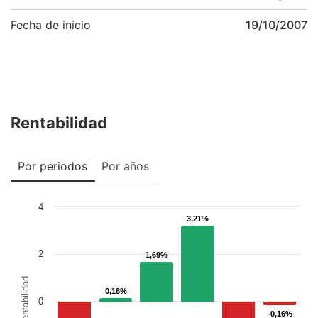
Fecha de inicio
19/10/2007
Rentabilidad
Por periodos
Por años
4
3,21%
3,21%
2
1,69%
1,69%
Rentabilidad
0,16%
0,16%
0
-0,16%
-0,16%