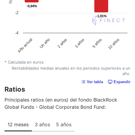
-0,94%
-0,94%
-2
-1,91%
-1,91%
-4
Un año
5 años
2 años
10 años
Año actual
3 años
* Calculada en euros
Rentabilidades medias anuales en los periodos superiores a un
año.
Ver tabla
Expandir
Ratios
Principales ratios (en euros) del fondo BlackRock
Global Funds - Global Corporate Bond Fund:
12 meses
3 años
5 años