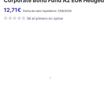
Corporate Bond Fund A2 EUR Hedged
12,71
€
Fecha de
valor liquidativo:
7/08/2026
Sé el primero en opinar