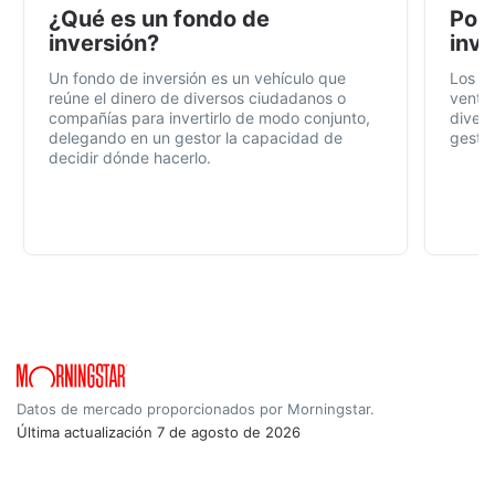
¿Qué es un fondo de
Por 
inversión?
inve
Un fondo de inversión es un vehículo que
Los f
reúne el dinero de diversos ciudadanos o
ventaj
compañías para invertirlo de modo conjunto,
divers
delegando en un gestor la capacidad de
gestió
decidir dónde hacerlo.
Datos de mercado proporcionados por Morningstar.
Última actualización
7 de agosto de 2026