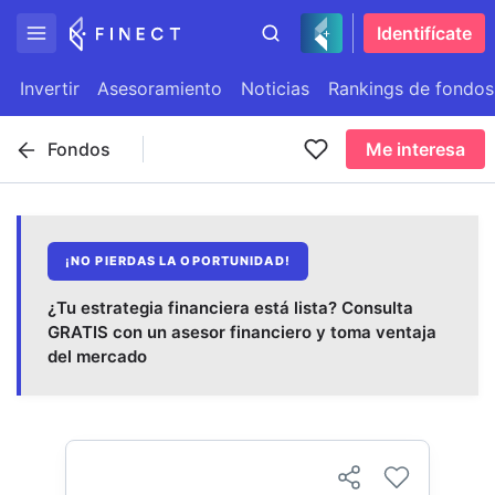
Identifícate
Invertir
Asesoramiento
Noticias
Rankings de fondos
Fondos
Me interesa
¡NO PIERDAS LA OPORTUNIDAD!
¿Tu estrategia financiera está lista? Consulta
GRATIS con un asesor financiero y toma ventaja
del mercado