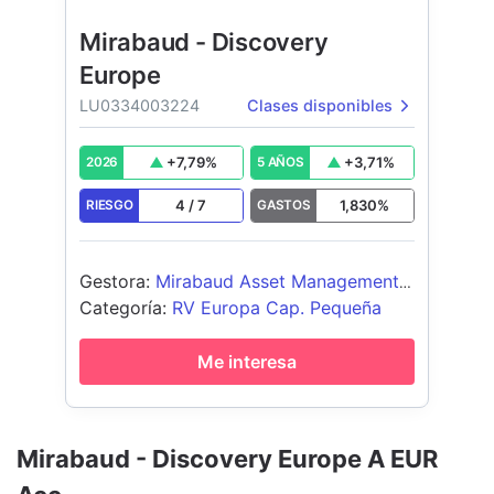
Mirabaud - Discovery
Europe
LU0334003224
Clases disponibles
+
7,79
%
+
3,71
%
2026
5 AÑOS
4
/
7
1,830
%
RIESGO
GASTOS
Gestora
:
Mirabaud Asset Management
Ltd
Categoría
:
RV Europa Cap. Pequeña
Me interesa
Mirabaud - Discovery Europe A EUR