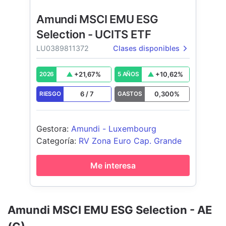
Amundi MSCI EMU ESG
Selection - UCITS ETF
LU0389811372
Clases disponibles
+
21,67
%
+
10,62
%
2026
5 AÑOS
6
/
7
0,300
%
RIESGO
GASTOS
Gestora
:
Amundi - Luxembourg
Categoría
:
RV Zona Euro Cap. Grande
Me interesa
Amundi MSCI EMU ESG Selection - AE