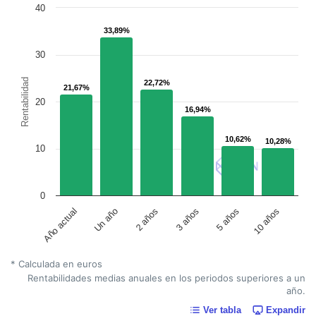
40
33,89%
33,89%
30
Rentabilidad
22,72%
22,72%
21,67%
21,67%
20
16,94%
16,94%
10,62%
10,62%
10,28%
10,28%
10
0
Un año
5 años
2 años
10 años
Año actual
3 años
* Calculada en euros
Rentabilidades medias anuales en los periodos superiores a un
año.
Ver tabla
Expandir