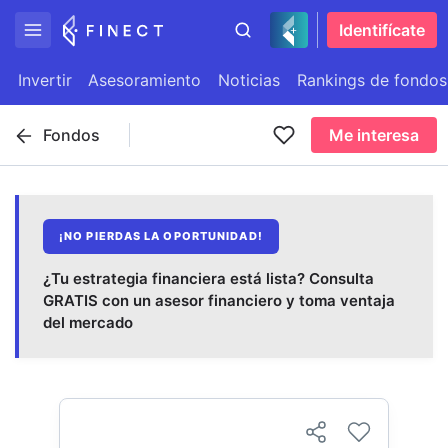
Identifícate
Invertir
Asesoramiento
Noticias
Rankings de fondos
Fondos
Me interesa
¡NO PIERDAS LA OPORTUNIDAD!
¿Tu estrategia financiera está lista? Consulta
GRATIS con un asesor financiero y toma ventaja
del mercado