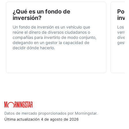
¿Qué es un fondo de
Por 
inversión?
inve
Un fondo de inversión es un vehículo que
Los f
reúne el dinero de diversos ciudadanos o
ventaj
compañías para invertirlo de modo conjunto,
divers
delegando en un gestor la capacidad de
gestió
decidir dónde hacerlo.
Datos de mercado proporcionados por Morningstar.
Última actualización
4 de agosto de 2026