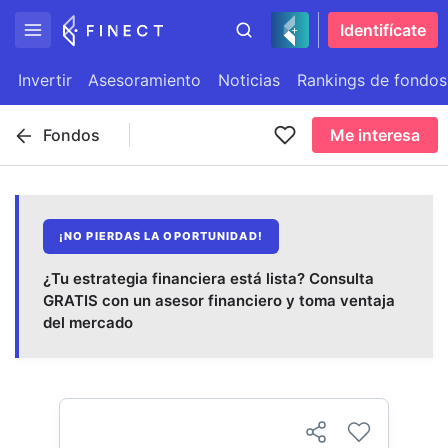
Identifícate
Invertir
Asesoramiento
Noticias
Rankings de fondos
Fondos
Me interesa
¡NO PIERDAS LA OPORTUNIDAD!
¿Tu estrategia financiera está lista? Consulta
GRATIS con un asesor financiero y toma ventaja
del mercado