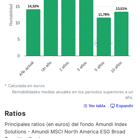
Rentabilidad
15
14,32%
14,32%
13,51%
13,51%
11,78%
11,78%
10
5
0
Un año
5 años
2 años
10 años
Año actual
3 años
* Calculada en euros
Rentabilidades medias anuales en los periodos superiores a un
año.
Ver tabla
Expandir
Ratios
Principales ratios (en euros) del fondo Amundi Index
Solutions - Amundi MSCI North America ESG Broad