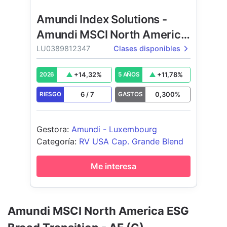
Amundi Index Solutions -
Amundi MSCI North America
ESG Broad Transition Fund
LU0389812347
Clases disponibles
+
14,32
%
+
11,78
%
2026
5 AÑOS
6
/
7
0,300
%
RIESGO
GASTOS
Gestora
:
Amundi - Luxembourg
Categoría
:
RV USA Cap. Grande Blend
Me interesa
Amundi MSCI North America ESG