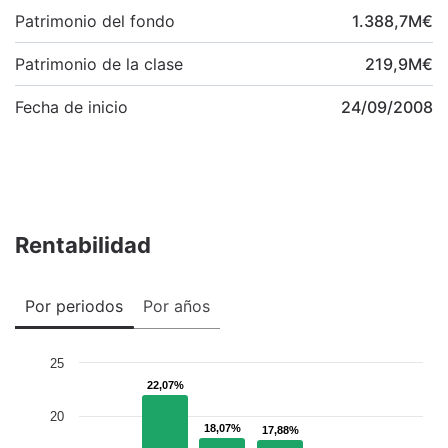
Patrimonio del fondo
1.388,7
M
€
Patrimonio de la clase
219,9
M
€
Fecha de inicio
24/09/2008
Rentabilidad
Por periodos
Por años
25
22,07%
22,07%
20
18,07%
18,07%
17,88%
17,88%