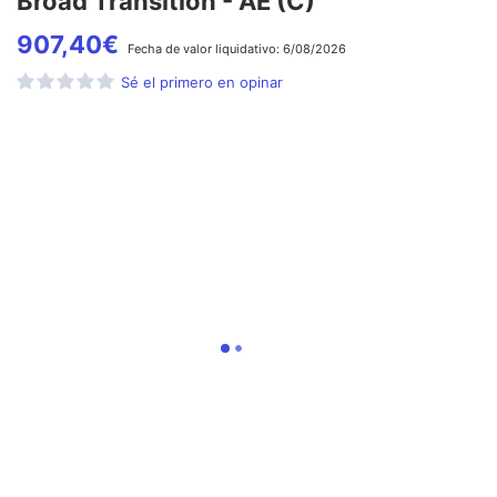
Broad Transition - AE (C)
907,40
€
Fecha de
valor liquidativo:
6/08/2026
Sé el primero en opinar