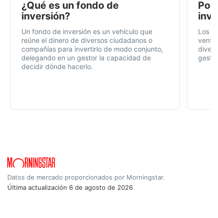
¿Qué es un fondo de
Por 
inversión?
inve
Un fondo de inversión es un vehículo que
Los f
reúne el dinero de diversos ciudadanos o
ventaj
compañías para invertirlo de modo conjunto,
divers
delegando en un gestor la capacidad de
gestió
decidir dónde hacerlo.
Datos de mercado proporcionados por Morningstar.
Última actualización
6 de agosto de 2026