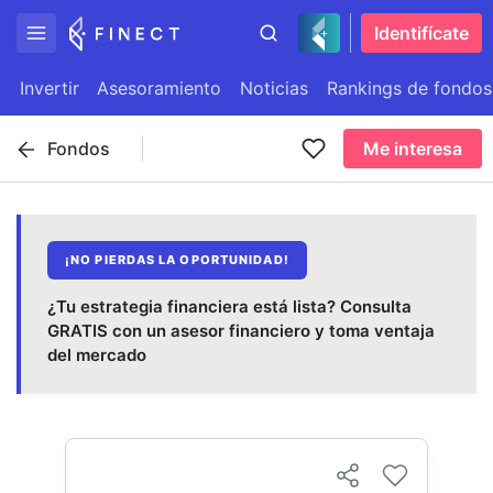
Identifícate
Invertir
Asesoramiento
Noticias
Rankings de fondos
Fondos
Me interesa
¡NO PIERDAS LA OPORTUNIDAD!
¿Tu estrategia financiera está lista? Consulta
GRATIS con un asesor financiero y toma ventaja
del mercado