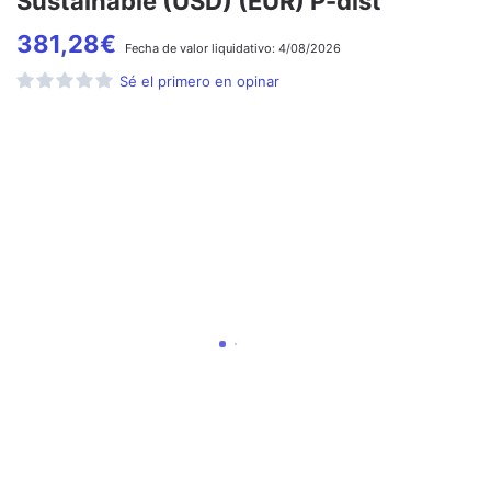
Sustainable (USD) (EUR) P-dist
381,28
€
Fecha de
valor liquidativo:
4/08/2026
Sé el primero en opinar