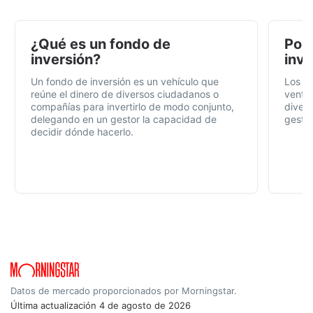
¿Qué es un fondo de
Por 
inversión?
inve
Un fondo de inversión es un vehículo que
Los f
reúne el dinero de diversos ciudadanos o
ventaj
compañías para invertirlo de modo conjunto,
divers
delegando en un gestor la capacidad de
gestió
decidir dónde hacerlo.
Datos de mercado proporcionados por Morningstar.
Última actualización
4 de agosto de 2026