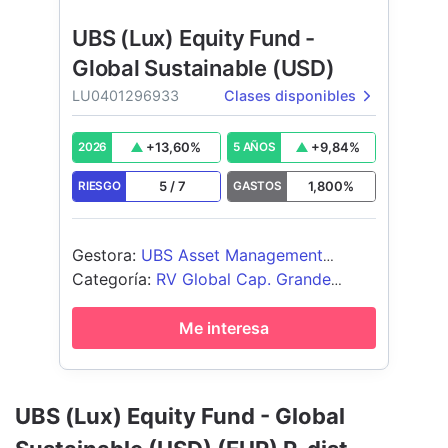
UBS (Lux) Equity Fund -
Global Sustainable (USD)
LU0401296933
Clases disponibles
+
13,60
%
+
9,84
%
2026
5 AÑOS
5
/
7
1,800
%
RIESGO
GASTOS
Gestora
:
UBS Asset Management
(Europe) S.A.
Categoría
:
RV Global Cap. Grande
Blend
Me interesa
UBS (Lux) Equity Fund - Global