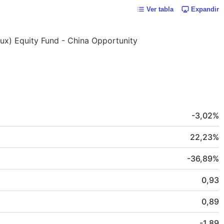
Ver tabla
Expandir
Lux) Equity Fund - China Opportunity
-3,02
%
22,23
%
-36,89
%
0,93
0,89
-1,89