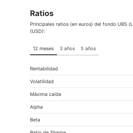
Ratios
Principales ratios (en euros) del fondo UBS (
(USD):
12 meses
3 años
5 años
Rentabilidad
Volatilidad
Máxima caída
Alpha
Beta
Ratio de Sharpe