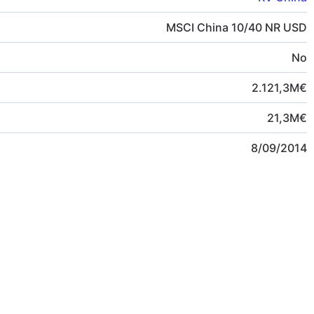
MSCI China 10/40 NR USD
No
2.121,3
M
€
21,3
M
€
8/09/2014