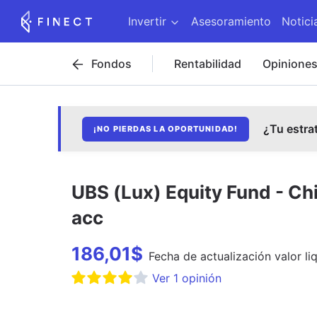
Invertir
Asesoramiento
Notici
Fondos
Rentabilidad
Opinione
¿Tu estra
¡NO PIERDAS LA OPORTUNIDAD!
UBS (Lux) Equity Fund - Ch
acc
186,01
$
Fecha de
actualización
valor li
Ver
1
opinión