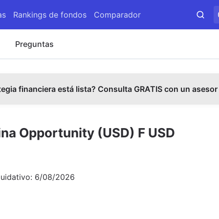
as
Rankings de fondos
Comparador
s
Preguntas
tegia financiera está lista? Consulta GRATIS con un asesor
ina Opportunity (USD) F USD
quidativo:
6/08/2026