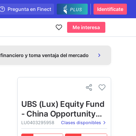
Pregunta en Finect
Identifícate
Me interesa
 financiero y toma ventaja del mercado
UBS (Lux) Equity Fund
- China Opportunity
(USD)
LU0403295958
Clases disponibles