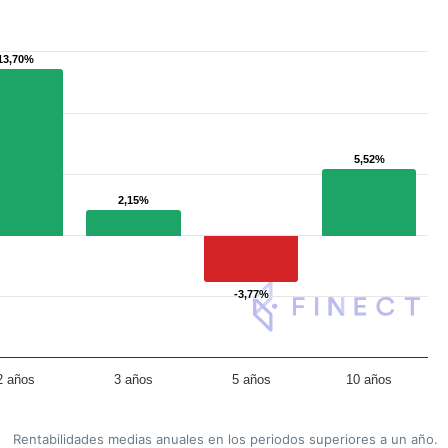
13,70%
13,70%
5,52%
5,52%
2,15%
2,15%
-3,77%
-3,77%
2 años
3 años
5 años
10 años
Rentabilidades medias anuales en los periodos superiores a un año.