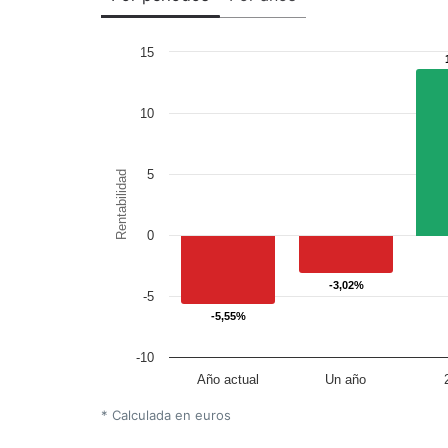
15
10
5
Rentabilidad
0
-3,02%
-3,02%
-5
-5,55%
-5,55%
-10
Año actual
Un año
* Calculada en euros