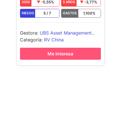
-5,55
%
-3,77
%
2026
5 AÑOS
5
/
7
1,100
%
RIESGO
GASTOS
Gestora
:
UBS Asset Management
(Europe) S.A.
Categoría
:
RV China
Me interesa