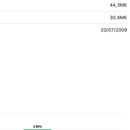
44,3
M
€
30,4
M
€
20/07/2009
4,96%
4,96%