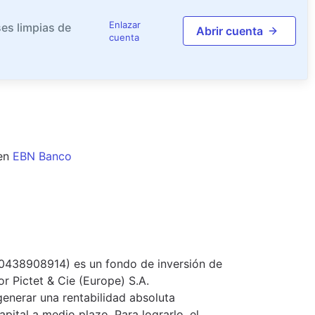
Enlazar
es limpias de
Abrir cuenta
cuenta
en
EBN Banco
U0438908914) es un fondo de inversión de
or Pictet & Cie (Europe) S.A.
generar una rentabilidad absoluta
apital a medio plazo. Para lograrlo, el