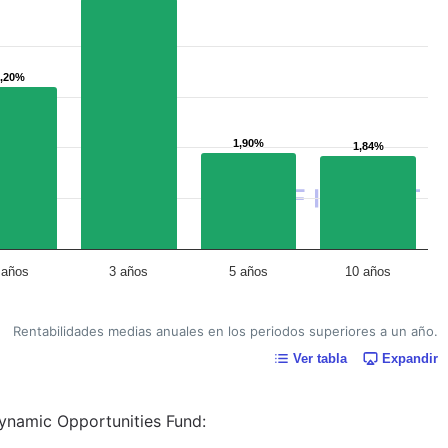
3,20%
3,20%
1,90%
1,90%
1,84%
1,84%
 años
3 años
5 años
10 años
Rentabilidades medias anuales en los periodos superiores a un año.
Ver tabla
Expandir
Dynamic Opportunities Fund: