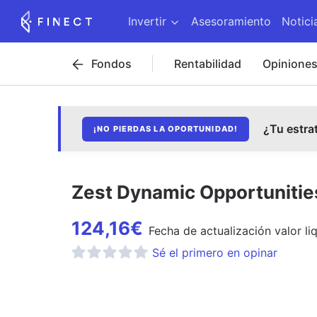
Invertir
Asesoramiento
Notici
Fondos
Rentabilidad
Opinione
¿Tu estra
¡NO PIERDAS LA OPORTUNIDAD!
Zest Dynamic Opportunitie
124,16
€
Fecha de
actualización
valor li
Sé el primero en opinar