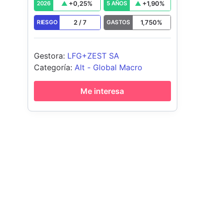
+
0,25
%
+
1,90
%
2026
5 AÑOS
2
/
7
1,750
%
RIESGO
GASTOS
Gestora
:
LFG+ZEST SA
Categoría
:
Alt - Global Macro
Me interesa