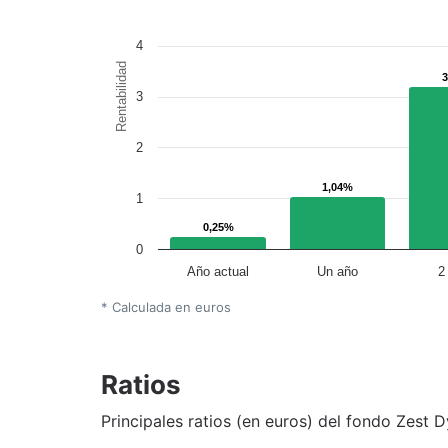
4
Rentabilidad
3
2
1,04%
1,04%
1
0,25%
0,25%
0
Año actual
Un año
2
* Calculada en euros
Ratios
Principales ratios (en euros) del fondo Zest 