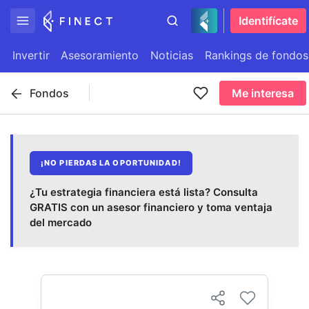
Identifícate
Invertir
Asesoramiento
Noticias
Rankings de fondos
Fondos
Me interesa
¡NO PIERDAS LA OPORTUNIDAD!
¿Tu estrategia financiera está lista? Consulta
GRATIS con un asesor financiero y toma ventaja
del mercado