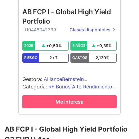
AB FCP I - Global High Yield
Portfolio
LU0448042399
Clases disponibles
+
0,50
%
+
0,39
%
2026
5 AÑOS
2
/
7
2,130
%
RIESGO
GASTOS
Gestora
:
AllianceBernstein
(Luxembourg) S.à r.l.
Categoría
:
RF Bonos Alto Rendimiento
Global
Me interesa
AB FCP I - Global High Yield Portfolio