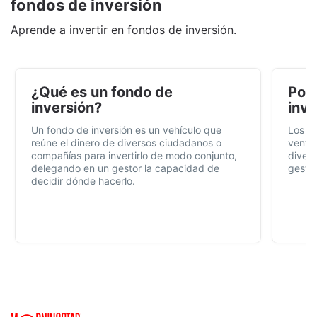
fondos de inversión
Aprende a invertir en fondos de inversión.
¿Qué es un fondo de
Por 
inversión?
inve
Un fondo de inversión es un vehículo que
Los f
reúne el dinero de diversos ciudadanos o
ventaj
compañías para invertirlo de modo conjunto,
divers
delegando en un gestor la capacidad de
gestió
decidir dónde hacerlo.