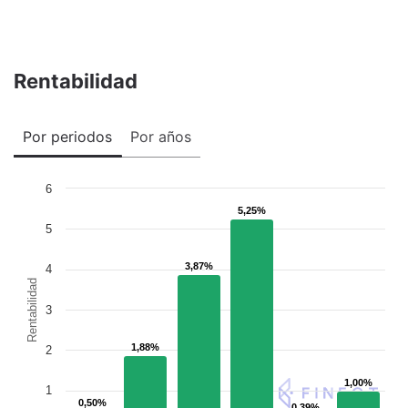
Rentabilidad
Por periodos
Por años
6
5,25%
5,25%
5
3,87%
3,87%
4
Rentabilidad
3
1,88%
1,88%
2
1,00%
1,00%
1
0,50%
0,50%
0,39%
0,39%