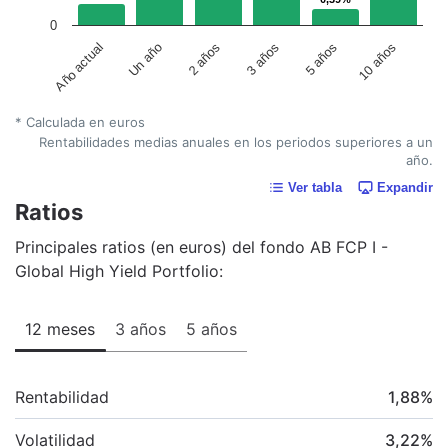
0
Año actual
Un año
2 años
3 años
5 años
10 años
* Calculada en euros
Rentabilidades medias anuales en los periodos superiores a un
año.
Ver tabla
Expandir
Ratios
Principales ratios (en euros) del fondo AB FCP I -
Global High Yield Portfolio:
12 meses
3 años
5 años
Rentabilidad
1,88
%
Volatilidad
3,22
%