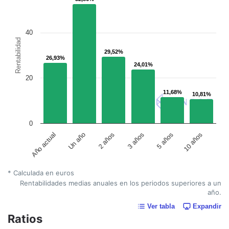
40
Rentabilidad
29,52%
29,52%
26,93%
26,93%
24,01%
24,01%
20
11,68%
11,68%
10,81%
10,81%
0
Un año
5 años
2 años
10 años
Año actual
3 años
* Calculada en euros
Rentabilidades medias anuales en los periodos superiores a un
año.
Ver tabla
Expandir
Ratios