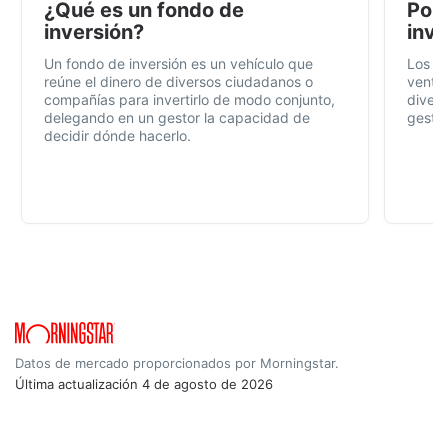
¿Qué es un fondo de
Por 
inversión?
inve
Un fondo de inversión es un vehículo que
Los f
reúne el dinero de diversos ciudadanos o
ventaj
compañías para invertirlo de modo conjunto,
divers
delegando en un gestor la capacidad de
gestió
decidir dónde hacerlo.
Datos de mercado proporcionados por Morningstar.
Última actualización
4 de agosto de 2026