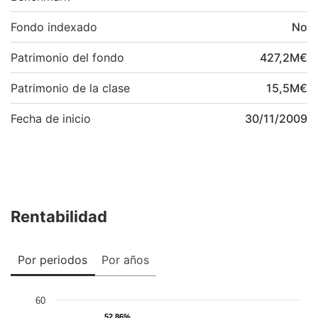
Fondo indexado
No
Patrimonio del fondo
427,2
M
€
Patrimonio de la clase
15,5
M
€
Fecha de inicio
30/11/2009
Rentabilidad
Por periodos
Por años
60
52,86%
52,86%