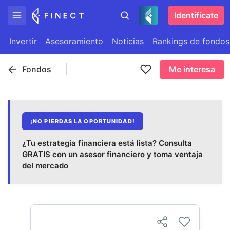
Identifícate
Invertir
Asesoramiento
Noticias
Rankings de fondos
Fondos
Me interesa
¡NO PIERDAS LA OPORTUNIDAD!
¿Tu estrategia financiera está lista? Consulta
GRATIS con un asesor financiero y toma ventaja
del mercado