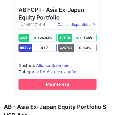
AB FCP I - Asia Ex-Japan
Equity Portfolio
LU0469271414
Clases disponibles
+
26,93
%
+
11,68
%
2026
5 AÑOS
4
/
7
0,160
%
RIESGO
GASTOS
Gestora
:
AllianceBernstein
(Luxembourg) S.à r.l.
Categoría
:
RV Asia (ex-Japón)
Me interesa
AB - Asia Ex-Japan Equity Portfolio S