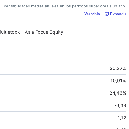
Rentabilidades medias anuales en los periodos superiores a un año.
Ver tabla
Expandir
ultistock - Asia Focus Equity:
30,37
%
10,91
%
-24,46
%
-6,39
1,12