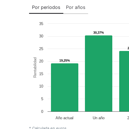
Por periodos
Por años
35
30,37%
30,37%
30
25
Rentabilidad
19,25%
19,25%
20
15
10
5
0
Año actual
Un año
* Calculada en euros