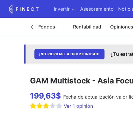
Invertir
Asesoramiento
Notici
Fondos
Rentabilidad
Opinione
¿Tu estra
¡NO PIERDAS LA OPORTUNIDAD!
GAM Multistock - Asia Foc
199,63
$
Fecha de
actualización
valor li
Ver
1
opinión