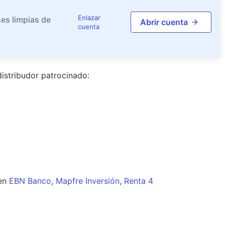
Enlazar
es limpias de
Abrir cuenta
cuenta
istribudor
patrocinado
:
en
EBN Banco
,
Mapfre Inversión
,
Renta 4