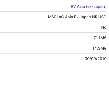
RV Asia (ex-Japón)
MSCI AC Asia Ex Japan NR USD
No
71,1
M
€
14,9
M
€
30/09/2010