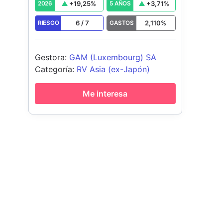
+
19,25
%
+
3,71
%
2026
5 AÑOS
6
/
7
2,110
%
RIESGO
GASTOS
Gestora
:
GAM (Luxembourg) SA
Categoría
:
RV Asia (ex-Japón)
Me interesa