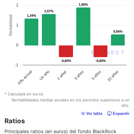
1,90%
1,90%
2
1,57%
1,57%
1,34%
1,34%
Rentabilidad
1
0,56%
0,56%
0
-0,60%
-0,60%
-0,60%
-0,60%
-1
Un año
5 años
2 años
10 años
Año actual
3 años
* Calculada en euros
Rentabilidades medias anuales en los periodos superiores a un
año.
Ver tabla
Expandir
Ratios
Principales ratios (en euros) del fondo BlackRock