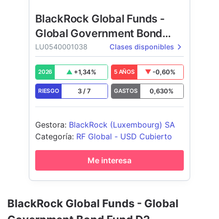
BlackRock Global Funds -
Global Government Bond
Fund
LU0540001038
Clases disponibles
+
1,34
%
-0,60
%
2026
5 AÑOS
3
/
7
0,630
%
RIESGO
GASTOS
Gestora
:
BlackRock (Luxembourg) SA
Categoría
:
RF Global - USD Cubierto
Me interesa
BlackRock Global Funds - Global