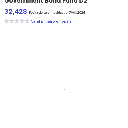
Government Bond Fund D2
32,42
$
Fecha de
valor liquidativo:
7/08/2026
Sé el primero en opinar