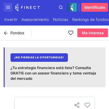
Identifícate
Invertir
Asesoramiento
Noticias
Rankings de fondos
Fondos
Me interesa
¡NO PIERDAS LA OPORTUNIDAD!
¿Tu estrategia financiera está lista? Consulta
GRATIS con un asesor financiero y toma ventaja
del mercado