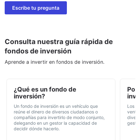
Escribe tu pregunta
Consulta nuestra guía rápida de
fondos de inversión
Aprende a invertir en fondos de inversión.
¿Qué es un fondo de
Por 
inversión?
inve
Un fondo de inversión es un vehículo que
Los f
reúne el dinero de diversos ciudadanos o
ventaj
compañías para invertirlo de modo conjunto,
divers
delegando en un gestor la capacidad de
gestió
decidir dónde hacerlo.