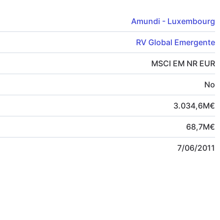
Amundi - Luxembourg
RV Global Emergente
MSCI EM NR EUR
No
3.034,6
M
€
68,7
M
€
7/06/2011