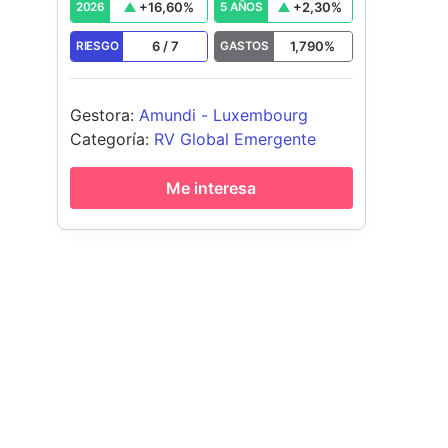
+
16,60
%
+
2,30
%
2026
5 AÑOS
6
/
7
1,790
%
RIESGO
GASTOS
Gestora
:
Amundi - Luxembourg
Categoría
:
RV Global Emergente
Me interesa