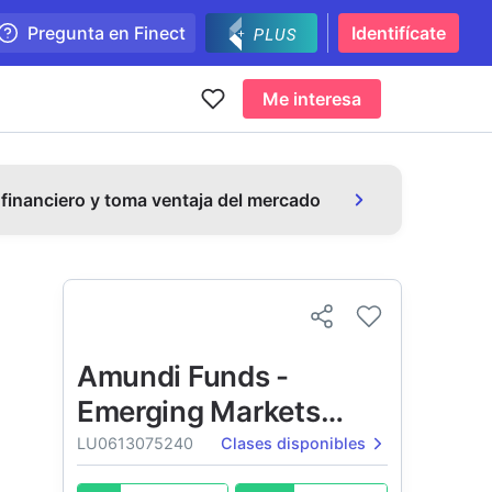
Pregunta en Finect
Identifícate
Me interesa
 financiero y toma ventaja del mercado
Amundi Funds -
Emerging Markets
Equity Focus
LU0613075240
Clases disponibles