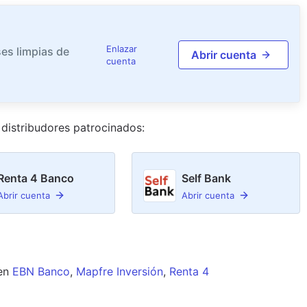
Enlazar
es limpias de
Abrir cuenta
cuenta
distribudor
es
patrocinado
s
:
Renta 4 Banco
Self Bank
Abrir cuenta
Abrir cuenta
en
EBN Banco
,
Mapfre Inversión
,
Renta 4