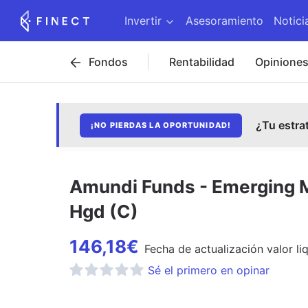
Invertir
Asesoramiento
Notici
Fondos
Rentabilidad
Opinione
¿Tu estra
¡NO PIERDAS LA OPORTUNIDAD!
Amundi Funds - Emerging M
Hgd (C)
146,18
€
Fecha de
actualización
valor li
Sé el primero en opinar