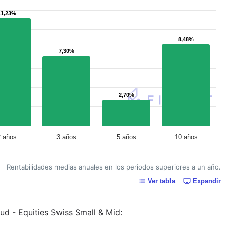
11,23%
11,23%
8,48%
8,48%
7,30%
7,30%
2,70%
2,70%
2 años
3 años
5 años
10 años
Rentabilidades medias anuales en los periodos superiores a un año.
Ver tabla
Expandir
aud - Equities Swiss Small & Mid: