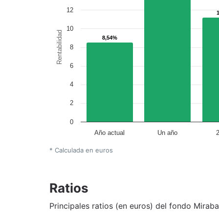
12
10
Rentabilidad
8,54%
8,54%
8
6
4
2
0
Año actual
Un año
* Calculada en euros
Ratios
Principales ratios (en euros) del fondo Mirab