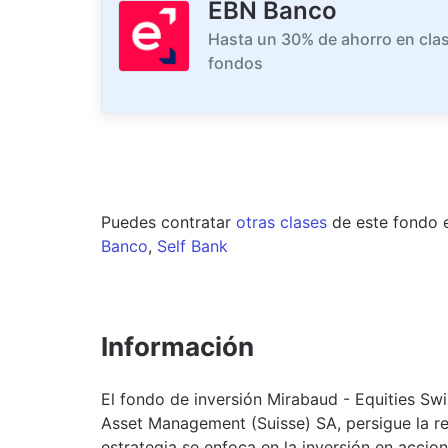
EBN Banco
Hasta un 30% de ahorro en clas
fondos
Puedes contratar
otras clases
de este
fondo
Banco
,
Self Bank
Información
El fondo de inversión Mirabaud - Equities Sw
Asset Management (Suisse) SA, persigue la rev
estrategia se enfoca en la inversión en accion