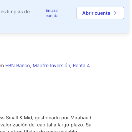
Enlazar
es limpias de
Abrir cuenta
cuenta
en
EBN Banco
,
Mapfre Inversión
,
Renta 4
iss Small & Mid, gestionado por Mirabaud
alorización del capital a largo plazo. Su
es y otros títulos de renta variable