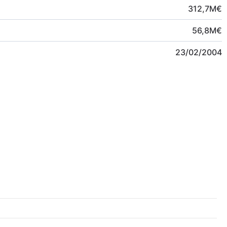
312,7
M
€
56,8
M
€
23/02/2004