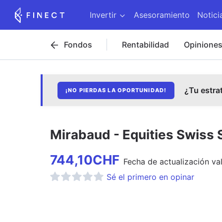
Invertir
Asesoramiento
Notici
Fondos
Rentabilidad
Opinione
¿Tu estra
¡NO PIERDAS LA OPORTUNIDAD!
Mirabaud - Equities Swiss 
744,10
CHF
Fecha de
actualización
val
Sé el primero en opinar