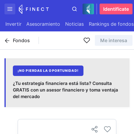
Identifícate
Invertir
Asesoramiento
Noticias
Rankings de fondos
Fondos
Me interesa
¡NO PIERDAS LA OPORTUNIDAD!
¿Tu estrategia financiera está lista? Consulta
GRATIS con un asesor financiero y toma ventaja
del mercado