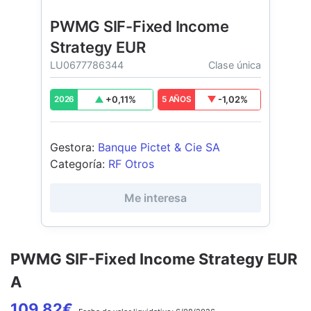
PWMG SIF-Fixed Income
Strategy EUR
LU0677786344
Clase única
+
0,11
%
-1,02
%
2026
5 AÑOS
Gestora
:
Banque Pictet & Cie SA
Categoría
:
RF Otros
Me interesa
PWMG SIF-Fixed Income Strategy EUR
A
109,82
€