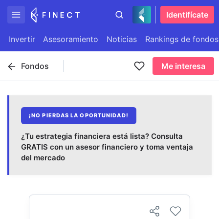
Identifícate
Invertir
Asesoramiento
Noticias
Rankings de fondos
Fondos
Me interesa
¡NO PIERDAS LA OPORTUNIDAD!
¿Tu estrategia financiera está lista? Consulta
GRATIS con un asesor financiero y toma ventaja
del mercado