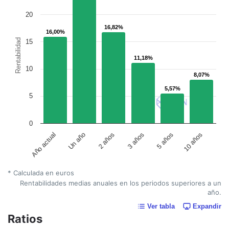
20
16,82%
16,82%
16,00%
16,00%
Rentabilidad
15
11,18%
11,18%
10
8,07%
8,07%
5,57%
5,57%
5
0
Un año
5 años
2 años
10 años
Año actual
3 años
* Calculada en euros
Rentabilidades medias anuales en los periodos superiores a un
año.
Ver tabla
Expandir
Ratios