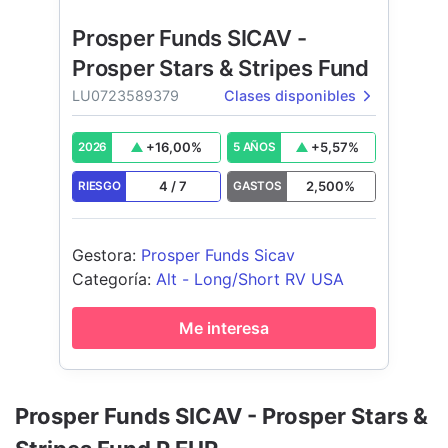
Prosper Funds SICAV -
Prosper Stars & Stripes Fund
LU0723589379
Clases disponibles
+
16,00
%
+
5,57
%
2026
5 AÑOS
4
/
7
2,500
%
RIESGO
GASTOS
Gestora
:
Prosper Funds Sicav
Categoría
:
Alt - Long/Short RV USA
Me interesa
Prosper Funds SICAV - Prosper Stars &