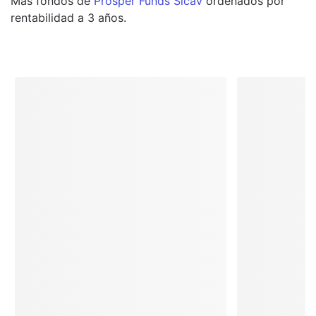
Más
fondos
de
Prosper Funds Sicav
ordenados por
rentabilidad a 3 años.