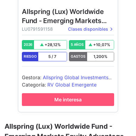
Allspring (Lux) Worldwide
Fund - Emerging Markets
Equity Advantage Fund
LU0791591158
Clases disponibles
+
28,12
%
+
10,07
%
2026
5 AÑOS
5
/
7
1,200
%
RIESGO
GASTOS
Gestora
:
Allspring Global Investments
Luxembourg S.A.
Categoría
:
RV Global Emergente
Me interesa
Allspring (Lux) Worldwide Fund -