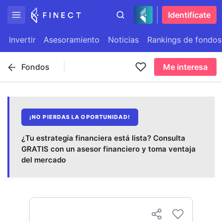
Identifícate
Invertir
Asesoramiento
Noticias
Rankings de fondos
Fondos
Me interesa
¡NO PIERDAS LA OPORTUNIDAD!
¿Tu estrategia financiera está lista? Consulta
GRATIS con un asesor financiero y toma ventaja
del mercado