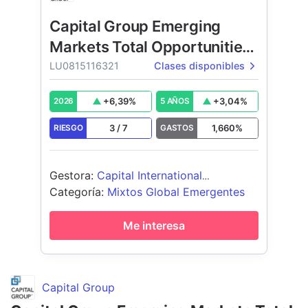
Capital Group Emerging
Markets Total Opportunities
(LUX)
LU0815116321
Clases disponibles
+
6,39
%
+
3,04
%
2026
5 AÑOS
3
/
7
1,660
%
RIESGO
GASTOS
Gestora
:
Capital International
Management Company Sàrl
Categoría
:
Mixtos Global Emergentes
Me interesa
Capital Group