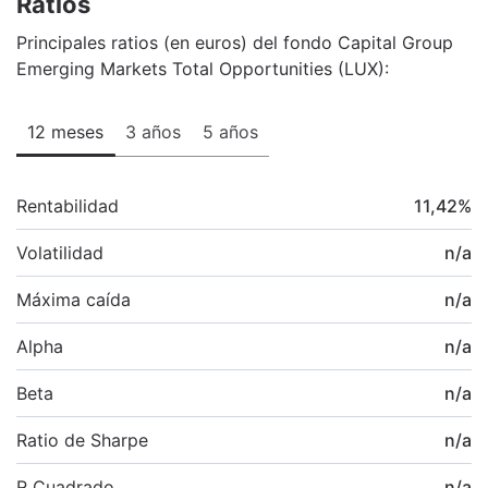
Ratios
Principales ratios (en euros) del fondo Capital Group
Emerging Markets Total Opportunities (LUX):
12 meses
3 años
5 años
Rentabilidad
11,42
%
Volatilidad
n/a
Máxima caída
n/a
Alpha
n/a
Beta
n/a
Ratio de Sharpe
n/a
R Cuadrado
n/a