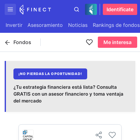
Identifícate
Invertir
Asesoramiento
Noticias
Rankings de fondos
Fondos
Me interesa
¡NO PIERDAS LA OPORTUNIDAD!
¿Tu estrategia financiera está lista? Consulta
GRATIS con un asesor financiero y toma ventaja
del mercado