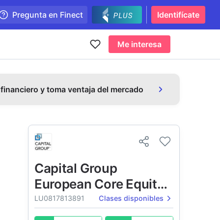
Pregunta en Finect
Identifícate
Me interesa
 financiero y toma ventaja del mercado
Capital Group
European Core Equity
Fund (LUX)
LU0817813891
Clases disponibles