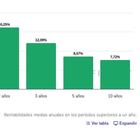
16,25%
16,25%
12,09%
12,09%
8,57%
8,57%
7,72%
7,72%
2 años
3 años
5 años
10 años
Rentabilidades medias anuales en los periodos superiores a un año.
Ver tabla
Expandir