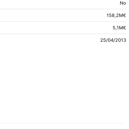
No
158,2
M
€
5,1
M
€
25/04/2013