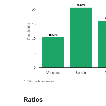
20,80%
20,80%
20
15
Rentabilidad
10,52%
10,52%
10
5
0
Año actual
Un año
* Calculada en euros
Ratios