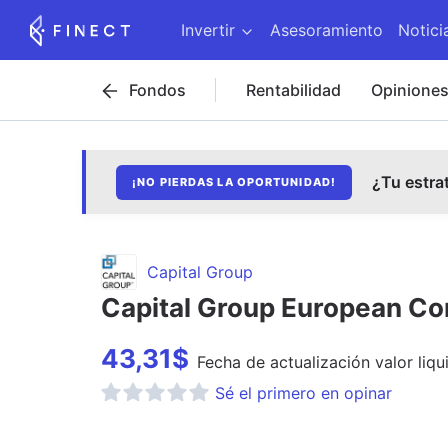
Invertir
Asesoramiento
Notici
Fondos
Rentabilidad
Opinione
¿Tu estra
¡NO PIERDAS LA OPORTUNIDAD!
Capital Group
Capital Group European Co
43,31
$
Fecha de
actualización
valor liqu
Sé el primero en opinar