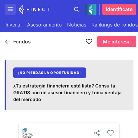
Identifícate
Invertir
Asesoramiento
Noticias
Rankings de fondos
Fondos
Me interesa
¡NO PIERDAS LA OPORTUNIDAD!
¿Tu estrategia financiera está lista? Consulta
GRATIS con un asesor financiero y toma ventaja
del mercado