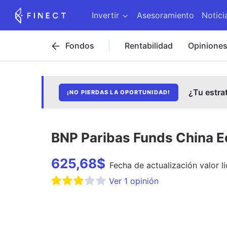
Invertir
Asesoramiento
Notici
Fondos
Rentabilidad
Opinione
¿Tu estra
¡NO PIERDAS LA OPORTUNIDAD!
BNP Paribas Funds China Equ
625,68
$
Fecha de
actualización
valor l
Ver
1
opinión