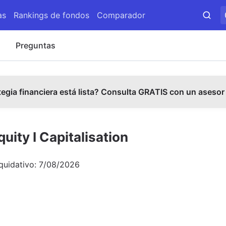
as
Rankings de fondos
Comparador
s
Preguntas
tegia financiera está lista? Consulta GRATIS con un asesor
ity I Capitalisation
iquidativo:
7/08/2026