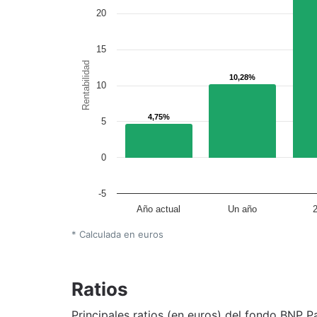
20
15
Rentabilidad
10,28%
10,28%
10
4,75%
4,75%
5
0
-5
Año actual
Un año
* Calculada en euros
Ratios
Principales ratios (en euros) del fondo BNP P