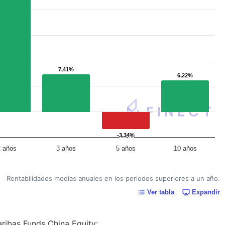
7,41%
7,41%
6,22%
6,22%
-3,34%
-3,34%
2 años
3 años
5 años
10 años
Rentabilidades medias anuales en los periodos superiores a un año.
Ver tabla
Expandir
aribas Funds China Equity: