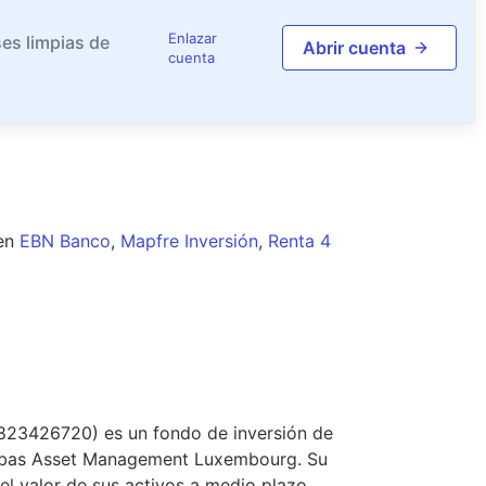
Enlazar
es limpias de
Abrir cuenta
cuenta
en
EBN Banco
,
Mapfre Inversión
,
Renta 4
0823426720) es un fondo de inversión de
ribas Asset Management Luxembourg. Su
del valor de sus activos a medio plazo.