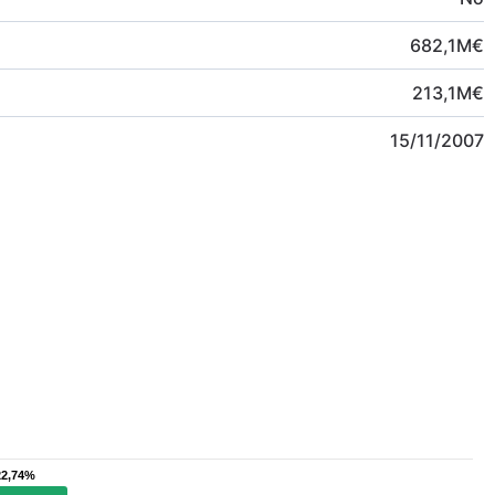
682,1
M
€
213,1
M
€
15/11/2007
22,74%
22,74%