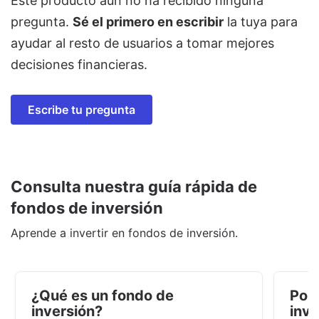
Este producto aún no ha recibido ninguna
pregunta.
Sé el primero en escribir
la tuya para
ayudar al resto de usuarios a tomar mejores
decisiones financieras.
Escribe tu pregunta
Consulta nuestra guía rápida de
fondos de inversión
Aprende a invertir en fondos de inversión.
¿Qué es un fondo de
Por 
inversión?
inve