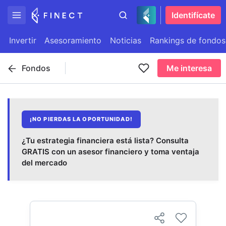
Identifícate
Invertir
Asesoramiento
Noticias
Rankings de fondos
Fondos
Me interesa
¡NO PIERDAS LA OPORTUNIDAD!
¿Tu estrategia financiera está lista? Consulta
GRATIS con un asesor financiero y toma ventaja
del mercado