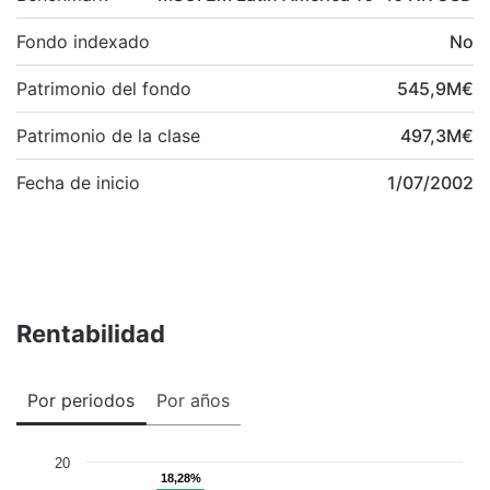
Fondo indexado
No
Patrimonio del fondo
545,9
M
€
Patrimonio de la clase
497,3
M
€
Fecha de inicio
1/07/2002
Rentabilidad
Por periodos
Por años
20
18,28%
18,28%