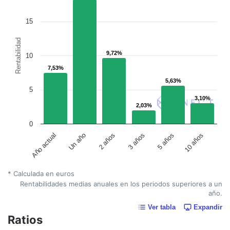
15
Rentabilidad
9,72%
9,72%
10
7,53%
7,53%
5,63%
5,63%
5
3,10%
3,10%
2,03%
2,03%
0
Un año
5 años
2 años
10 años
Año actual
3 años
* Calculada en euros
Rentabilidades medias anuales en los periodos superiores a un
año.
Ver tabla
Expandir
Ratios