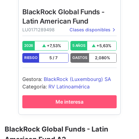
BlackRock Global Funds -
Latin American Fund
LU0171289498
Clases disponibles
+
7,53
%
+
5,63
%
2026
5 AÑOS
5
/
7
2,080
%
RIESGO
GASTOS
Gestora
:
BlackRock (Luxembourg) SA
Categoría
:
RV Latinoamérica
Me interesa
BlackRock Global Funds - Latin