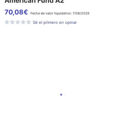
American Fund A2
70,08
€
Fecha de
valor liquidativo:
7/08/2026
Sé el primero en opinar