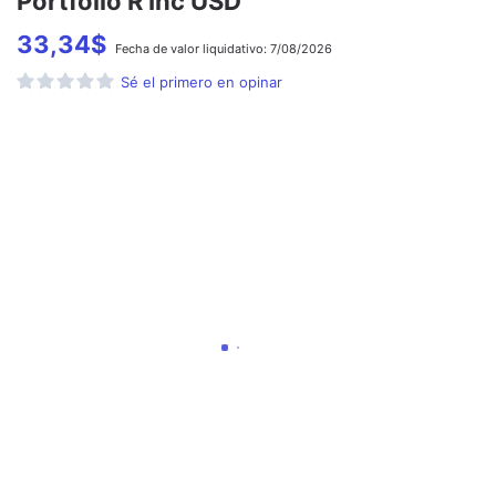
Portfolio R Inc USD
33,34
$
Fecha de
valor liquidativo:
7/08/2026
Sé el primero en opinar