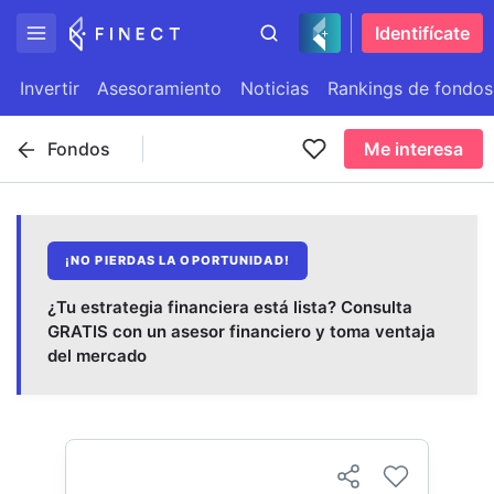
Identifícate
Invertir
Asesoramiento
Noticias
Rankings de fondos
Fondos
Me interesa
¡NO PIERDAS LA OPORTUNIDAD!
¿Tu estrategia financiera está lista? Consulta
GRATIS con un asesor financiero y toma ventaja
del mercado