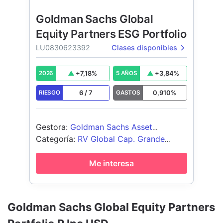
Goldman Sachs Global
Equity Partners ESG Portfolio
LU0830623392
Clases disponibles
+
7,18
%
+
3,84
%
2026
5 AÑOS
6
/
7
0,910
%
RIESGO
GASTOS
Gestora
:
Goldman Sachs Asset
Management B.V.
Categoría
:
RV Global Cap. Grande
Growth
Me interesa
Goldman Sachs Global Equity Partners