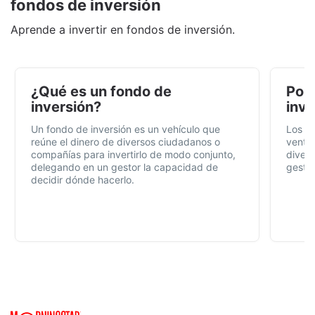
fondos de inversión
Aprende a invertir en fondos de inversión.
¿Qué es un fondo de
Por 
inversión?
inve
Un fondo de inversión es un vehículo que
Los f
reúne el dinero de diversos ciudadanos o
ventaj
compañías para invertirlo de modo conjunto,
divers
delegando en un gestor la capacidad de
gestió
decidir dónde hacerlo.