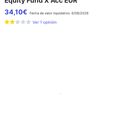
Equity Fund X Acc EUR
34,10
€
Fecha de
valor liquidativo:
6/08/2026
Ver
1
opinión