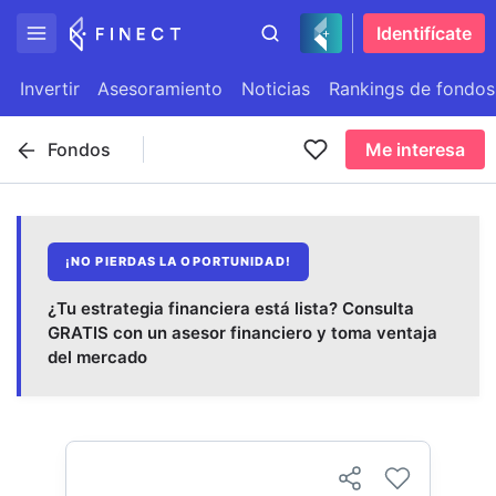
Identifícate
Invertir
Asesoramiento
Noticias
Rankings de fondos
Fondos
Me interesa
¡NO PIERDAS LA OPORTUNIDAD!
¿Tu estrategia financiera está lista? Consulta
GRATIS con un asesor financiero y toma ventaja
del mercado