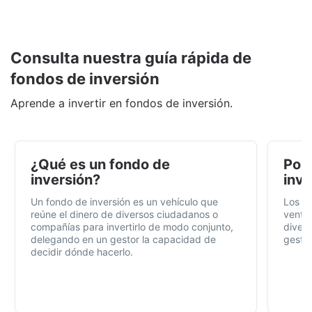
Consulta nuestra guía rápida de
fondos de inversión
Aprende a invertir en fondos de inversión.
¿Qué es un fondo de
Por 
inversión?
inve
Un fondo de inversión es un vehículo que
Los f
reúne el dinero de diversos ciudadanos o
ventaj
compañías para invertirlo de modo conjunto,
divers
delegando en un gestor la capacidad de
gestió
decidir dónde hacerlo.