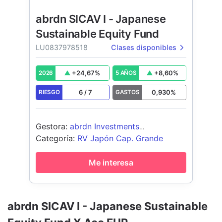
abrdn SICAV I - Japanese
Sustainable Equity Fund
LU0837978518
Clases disponibles
+
24,67
%
+
8,60
%
2026
5 AÑOS
6
/
7
0,930
%
RIESGO
GASTOS
Gestora
:
abrdn Investments
Luxembourg S.A.
Categoría
:
RV Japón Cap. Grande
Me interesa
abrdn SICAV I - Japanese Sustainable