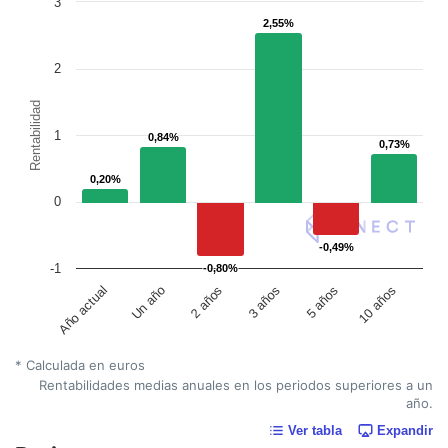
3
2,55%
2,55%
2
Rentabilidad
1
0,84%
0,84%
0,73%
0,73%
0,20%
0,20%
0
-0,49%
-0,49%
-1
-0,80%
-0,80%
Un año
5 años
2 años
10 años
Año actual
3 años
* Calculada en euros
Rentabilidades medias anuales en los periodos superiores a un
año.
Ver tabla
Expandir