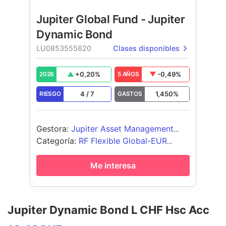
Jupiter Global Fund - Jupiter
Dynamic Bond
LU0853555620
Clases disponibles
+
0,20
%
-0,49
%
2026
5 AÑOS
4
/
7
1,450
%
RIESGO
GASTOS
Gestora
:
Jupiter Asset Management
International S.A.
Categoría
:
RF Flexible Global-EUR
Cubierto
Me interesa
Jupiter Dynamic Bond L CHF Hsc Acc