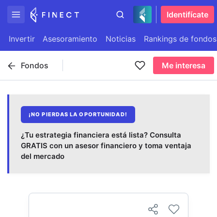
Identifícate
Invertir
Asesoramiento
Noticias
Rankings de fondos
Fondos
Me interesa
¡NO PIERDAS LA OPORTUNIDAD!
¿Tu estrategia financiera está lista? Consulta
GRATIS con un asesor financiero y toma ventaja
del mercado