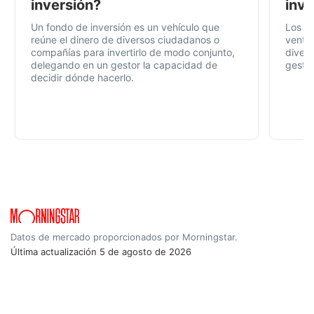
inversión?
inve
Un fondo de inversión es un vehículo que
Los f
reúne el dinero de diversos ciudadanos o
ventaj
compañías para invertirlo de modo conjunto,
divers
delegando en un gestor la capacidad de
gestió
decidir dónde hacerlo.
Datos de mercado proporcionados por Morningstar.
Última actualización
5 de agosto de 2026