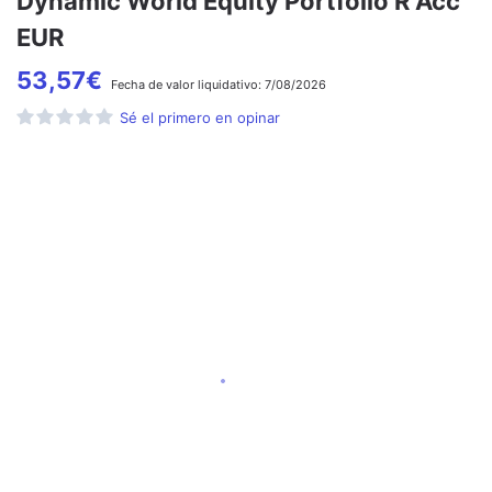
Dynamic World Equity Portfolio R Acc
EUR
53,57
€
Fecha de
valor liquidativo:
7/08/2026
Sé el primero en opinar