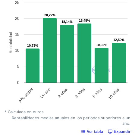
25
20,22%
20,22%
20
18,48%
18,48%
18,14%
18,14%
Rentabilidad
15
12,50%
12,50%
10,92%
10,92%
10,73%
10,73%
10
5
0
Un año
5 años
2 años
10 años
Año actual
3 años
* Calculada en euros
Rentabilidades medias anuales en los periodos superiores a un
año.
Ver tabla
Expandir