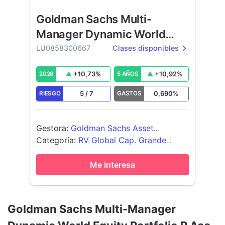
Goldman Sachs Multi-
Manager Dynamic World
Equity Portfolio
LU0858300667
Clases disponibles
+
10,73
%
+
10,92
%
2026
5 AÑOS
5
/
7
0,690
%
RIESGO
GASTOS
Gestora
:
Goldman Sachs Asset
Management B.V.
Categoría
:
RV Global Cap. Grande
Blend
Me interesa
Goldman Sachs Multi-Manager