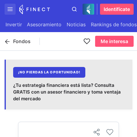
Identifícate
Invertir
Asesoramiento
Noticias
Rankings de fondos
Fondos
Me interesa
¡NO PIERDAS LA OPORTUNIDAD!
¿Tu estrategia financiera está lista? Consulta
GRATIS con un asesor financiero y toma ventaja
del mercado