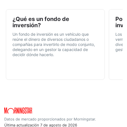
¿Qué es un fondo de
Por 
inversión?
inve
Un fondo de inversión es un vehículo que
Los f
reúne el dinero de diversos ciudadanos o
ventaj
compañías para invertirlo de modo conjunto,
divers
delegando en un gestor la capacidad de
gestió
decidir dónde hacerlo.
Datos de mercado proporcionados por Morningstar.
Última actualización
7 de agosto de 2026