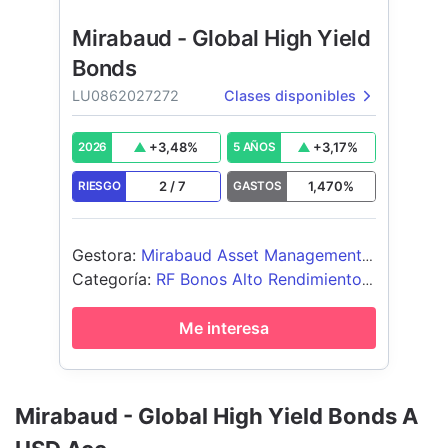
Mirabaud - Global High Yield
Bonds
LU0862027272
Clases disponibles
+
3,48
%
+
3,17
%
2026
5 AÑOS
2
/
7
1,470
%
RIESGO
GASTOS
Gestora
:
Mirabaud Asset Management
Ltd
Categoría
:
RF Bonos Alto Rendimiento
Global
Me interesa
Mirabaud - Global High Yield Bonds A