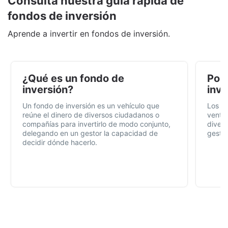
Consulta nuestra guía rápida de
fondos de inversión
Aprende a invertir en fondos de inversión.
¿Qué es un fondo de
Por 
inversión?
inve
Un fondo de inversión es un vehículo que
Los f
reúne el dinero de diversos ciudadanos o
ventaj
compañías para invertirlo de modo conjunto,
divers
delegando en un gestor la capacidad de
gestió
decidir dónde hacerlo.