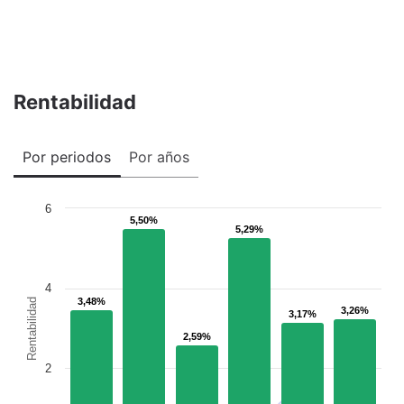
Rentabilidad
Por periodos
Por años
6
5,50%
5,50%
5,29%
5,29%
4
3,48%
3,48%
Rentabilidad
3,26%
3,26%
3,17%
3,17%
2,59%
2,59%
2