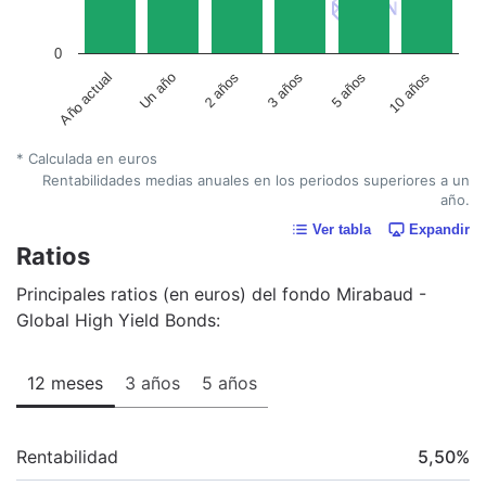
0
Año actual
Un año
2 años
3 años
5 años
10 años
* Calculada en euros
Rentabilidades medias anuales en los periodos superiores a un
año.
Ver tabla
Expandir
Ratios
Principales ratios (en euros) del fondo Mirabaud -
Global High Yield Bonds:
12 meses
3 años
5 años
Rentabilidad
5,50
%