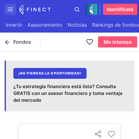
Identifícate
Invertir
Asesoramiento
Noticias
Rankings de fondos
Fondos
Me interesa
¡NO PIERDAS LA OPORTUNIDAD!
¿Tu estrategia financiera está lista? Consulta
GRATIS con un asesor financiero y toma ventaja
del mercado