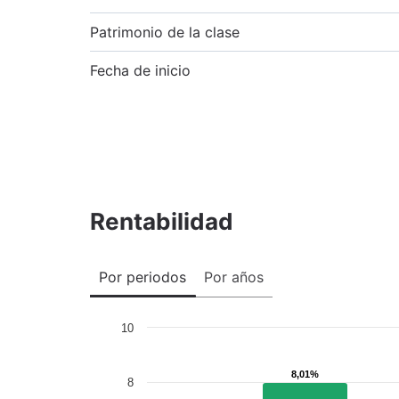
Patrimonio de la clase
Fecha de inicio
Rentabilidad
Por periodos
Por años
10
8,01%
8,01%
8