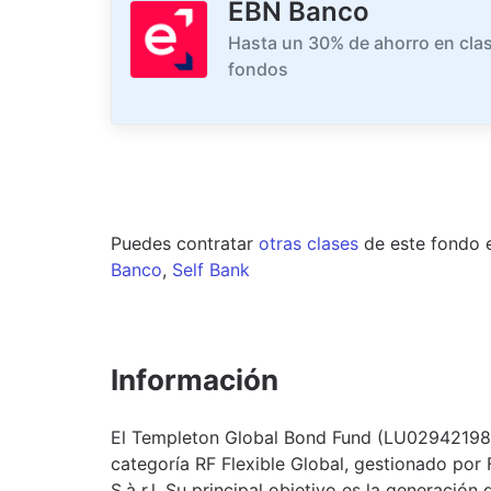
EBN Banco
Hasta un 30% de ahorro en clas
fondos
Puedes contratar
otras clases
de este
fondo
Banco
,
Self Bank
Información
El Templeton Global Bond Fund (LU029421986
categoría RF Flexible Global, gestionado por 
S.à r.l. Su principal objetivo es la generación