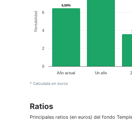
6,50%
6,50%
6
Rentabilidad
4
2
0
Año actual
Un año
* Calculada en euros
Ratios
Principales ratios (en euros) del fondo Temp