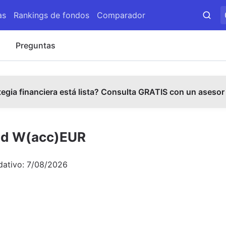
as
Rankings de fondos
Comparador
s
Preguntas
tegia financiera está lista? Consulta GRATIS con un asesor
nd W(acc)EUR
dativo:
7/08/2026