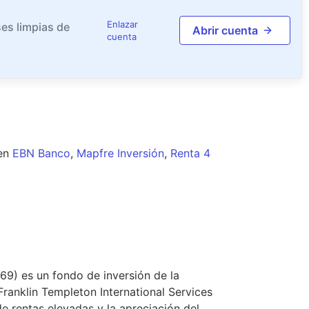
Enlazar
es limpias de
Abrir cuenta
cuenta
en
EBN Banco
,
Mapfre Inversión
,
Renta 4
9) es un fondo de inversión de la
Franklin Templeton International Services
 de rentas elevadas y la apreciación del