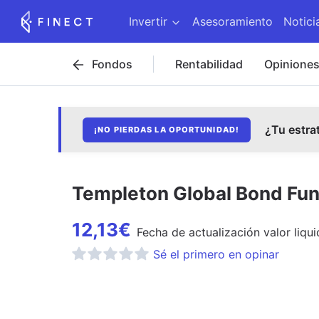
Invertir
Asesoramiento
Notici
Fondos
Rentabilidad
Opinione
¿Tu estra
¡NO PIERDAS LA OPORTUNIDAD!
Templeton Global Bond Fu
12,13
€
Fecha de
actualización
valor liqui
Sé el primero en opinar