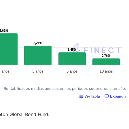
3,61%
3,61%
2,21%
2,21%
1,45%
1,45%
0,76%
0,76%
2 años
3 años
5 años
10 años
Rentabilidades medias anuales en los periodos superiores a un año.
Ver tabla
Expandir
leton Global Bond Fund: