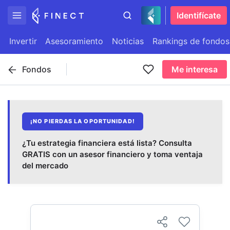
Identifícate
Invertir
Asesoramiento
Noticias
Rankings de fondos
Fondos
Me interesa
¡NO PIERDAS LA OPORTUNIDAD!
¿Tu estrategia financiera está lista? Consulta
GRATIS con un asesor financiero y toma ventaja
del mercado