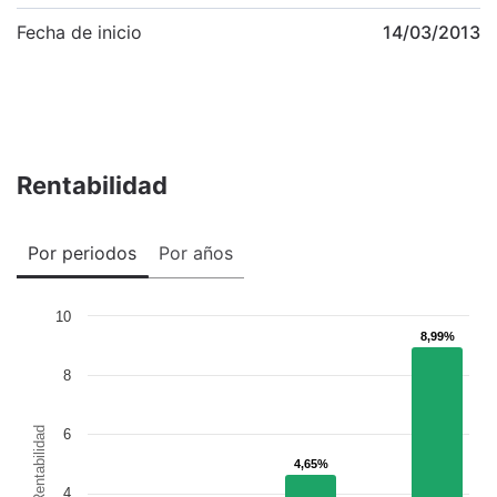
Fecha de inicio
14/03/2013
Rentabilidad
Por periodos
Por años
10
8,99%
8,99%
8
Rentabilidad
6
4,65%
4,65%
4