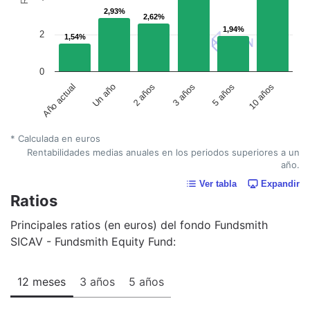
2,93%
2,93%
2,62%
2,62%
1,94%
1,94%
2
1,54%
1,54%
0
Un año
5 años
2 años
10 años
Año actual
3 años
* Calculada en euros
Rentabilidades medias anuales en los periodos superiores a un
año.
Ver tabla
Expandir
Ratios
Principales ratios (en euros) del fondo Fundsmith
SICAV - Fundsmith Equity Fund:
12 meses
3 años
5 años