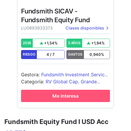
Fundsmith SICAV -
Fundsmith Equity Fund
LU0893933373
Clases disponibles
+
1,54
%
+
1,94
%
2026
5 AÑOS
4
/
7
0,940
%
RIESGO
GASTOS
Gestora
:
Fundsmith Investment Services
Limited
Categoría
:
RV Global Cap. Grande
Growth
Me interesa
Fundsmith Equity Fund I USD Acc