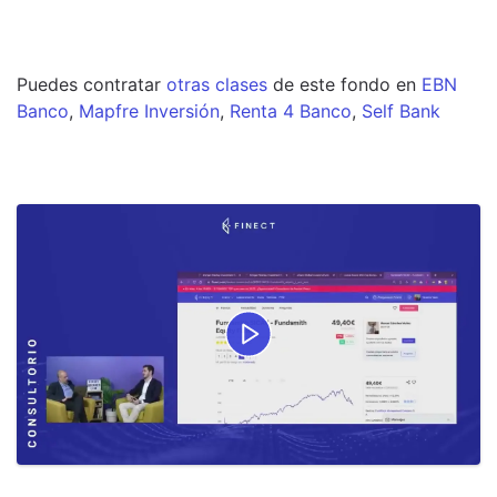
Puedes contratar
otras clases
de este
fondo
en
EBN
Banco
,
Mapfre Inversión
,
Renta 4 Banco
,
Self Bank