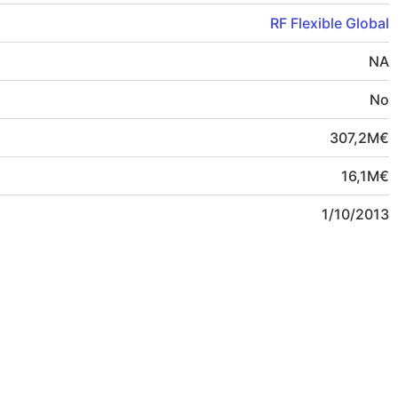
RF Flexible Global
NA
No
307,2
M
€
16,1
M
€
1/10/2013