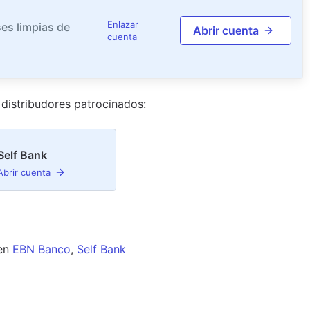
Enlazar
es limpias de
Abrir cuenta
cuenta
distribudor
es
patrocinado
s
:
Self Bank
Abrir cuenta
en
EBN Banco
,
Self Bank