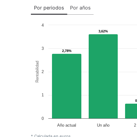
Por periodos
Por años
4
3,62%
3,62%
3
2,78%
2,78%
Rentabilidad
2
1
0
Año actual
Un año
2
* Calculada en euros