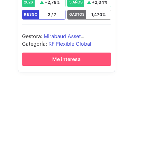
+
2,78
%
+
2,04
%
2026
5 AÑOS
2
/
7
1,470
%
RIESGO
GASTOS
Gestora
:
Mirabaud Asset
Management Ltd
Categoría
:
RF Flexible Global
Me interesa