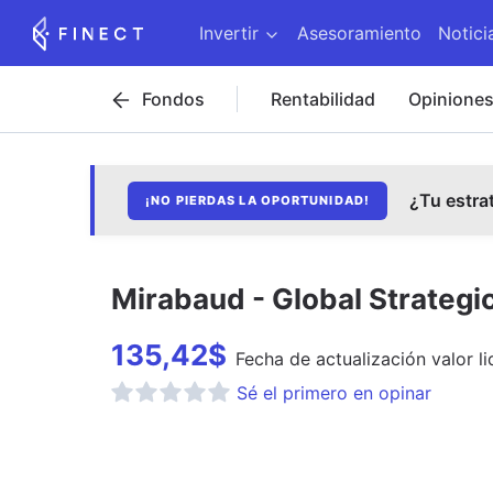
Invertir
Asesoramiento
Notici
Fondos
Rentabilidad
Opinione
¿Tu estra
¡NO PIERDAS LA OPORTUNIDAD!
Mirabaud - Global Strateg
135,42
$
Fecha de
actualización
valor li
Sé el primero en opinar