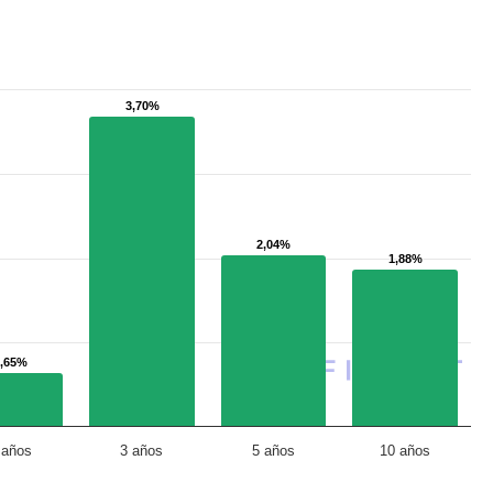
3,70%
3,70%
2,04%
2,04%
1,88%
1,88%
0,65%
0,65%
 años
3 años
5 años
10 años