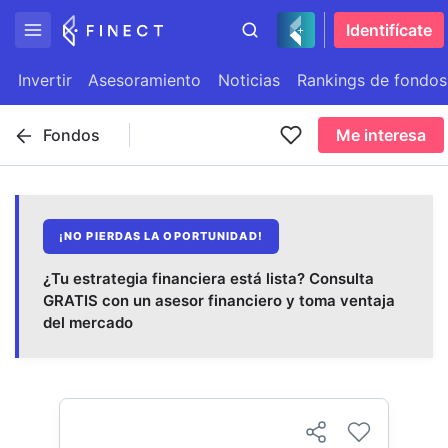
Identifícate
Invertir
Asesoramiento
Noticias
Rankings de fondos
Fondos
Me interesa
¡NO PIERDAS LA OPORTUNIDAD!
¿Tu estrategia financiera está lista? Consulta
GRATIS con un asesor financiero y toma ventaja
del mercado