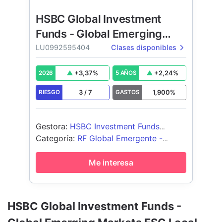
HSBC Global Investment
Funds - Global Emerging
Markets ESG Local Debt
LU0992595404
Clases disponibles
+
3,37
%
+
2,24
%
2026
5 AÑOS
3
/
7
1,900
%
RIESGO
GASTOS
Gestora
:
HSBC Investment Funds
(Luxembourg) S.A.
Categoría
:
RF Global Emergente -
Moneda Local
Me interesa
HSBC Global Investment Funds -