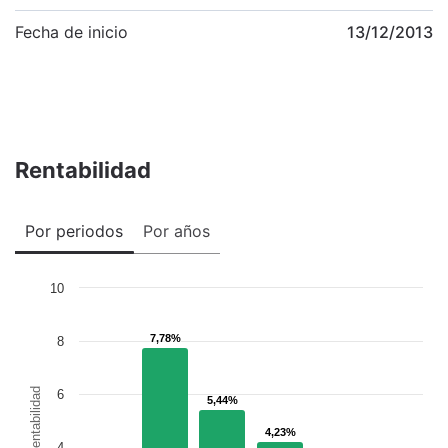
Fecha de inicio
13/12/2013
Rentabilidad
Por periodos
Por años
10
7,78%
7,78%
8
Rentabilidad
6
5,44%
5,44%
4,23%
4,23%
4