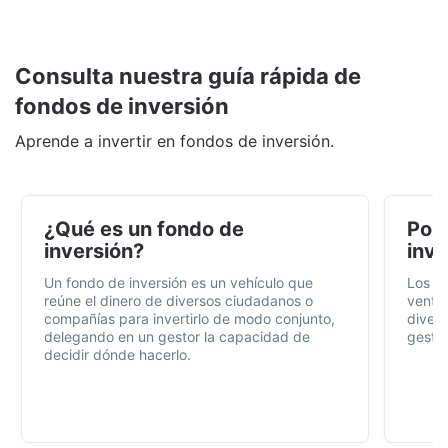
Consulta nuestra guía rápida de
fondos de inversión
Aprende a invertir en fondos de inversión.
¿Qué es un fondo de
Por 
inversión?
inve
Un fondo de inversión es un vehículo que
Los f
reúne el dinero de diversos ciudadanos o
ventaj
compañías para invertirlo de modo conjunto,
divers
delegando en un gestor la capacidad de
gestió
decidir dónde hacerlo.