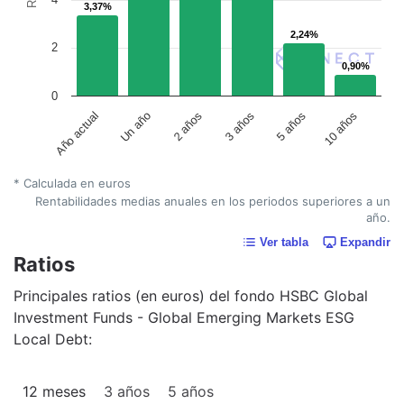
3,37%
3,37%
2,24%
2,24%
2
0,90%
0,90%
0
Un año
5 años
2 años
10 años
Año actual
3 años
* Calculada en euros
Rentabilidades medias anuales en los periodos superiores a un
año.
Ver tabla
Expandir
Ratios
Principales ratios (en euros) del fondo HSBC Global
Investment Funds - Global Emerging Markets ESG
Local Debt:
12 meses
3 años
5 años