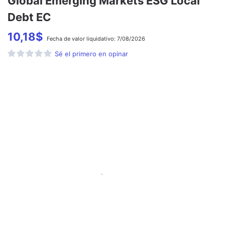
Global Emerging Markets ESG Local
Debt EC
10,18
$
Fecha de
valor liquidativo:
7/08/2026
Sé el primero en opinar