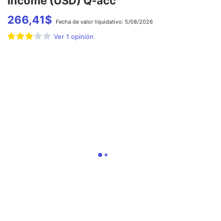
Income (USD) Q-acc
266,41
$
Fecha de
valor liquidativo:
5/08/2026
Ver
1
opinión