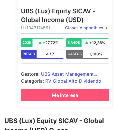
UBS (Lux) Equity SICAV -
Global Income (USD)
LU1043174561
Clases disponibles
+
27,72
%
+
12,36
%
2026
5 AÑOS
4
/
7
1,100
%
RIESGO
GASTOS
Gestora
:
UBS Asset Management
(Europe) S.A.
Categoría
:
RV Global Alto Dividendo
Me interesa
UBS (Lux) Equity SICAV - Global