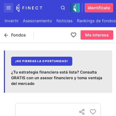
Identifícate
Invertir
Asesoramiento
Noticias
Rankings de fondos
Fondos
Me interesa
¡NO PIERDAS LA OPORTUNIDAD!
¿Tu estrategia financiera está lista? Consulta
GRATIS con un asesor financiero y toma ventaja
del mercado