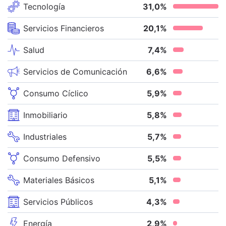
Tecnología
31,0
%
Servicios Financieros
20,1
%
Salud
7,4
%
Servicios de Comunicación
6,6
%
Consumo Cíclico
5,9
%
Inmobiliario
5,8
%
Industriales
5,7
%
Consumo Defensivo
5,5
%
Materiales Básicos
5,1
%
Servicios Públicos
4,3
%
Energía
2,9
%