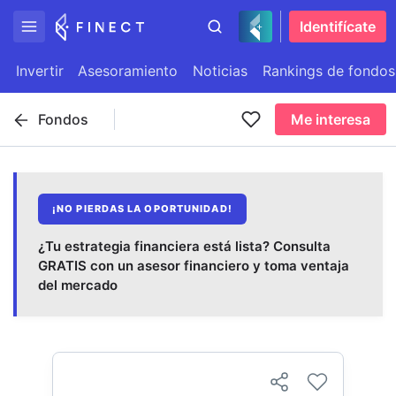
Identifícate
Invertir
Asesoramiento
Noticias
Rankings de fondos
Fondos
Me interesa
¡NO PIERDAS LA OPORTUNIDAD!
¿Tu estrategia financiera está lista? Consulta
GRATIS con un asesor financiero y toma ventaja
del mercado