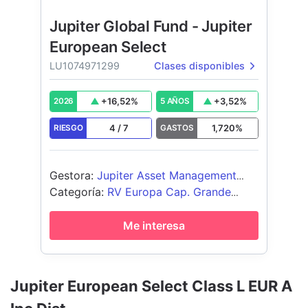
Jupiter Global Fund - Jupiter
European Select
LU1074971299
Clases disponibles
+
16,52
%
+
3,52
%
2026
5 AÑOS
4
/
7
1,720
%
RIESGO
GASTOS
Gestora
:
Jupiter Asset Management
International S.A.
Categoría
:
RV Europa Cap. Grande
Blend
Me interesa
Jupiter European Select Class L EUR A