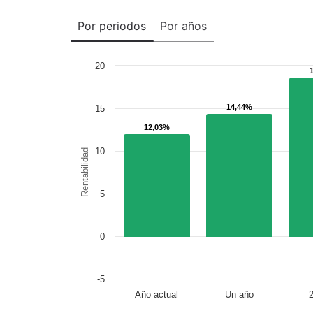
Por periodos
Por años
20
14,44%
14,44%
15
12,03%
12,03%
10
Rentabilidad
5
0
-5
Año actual
Un año