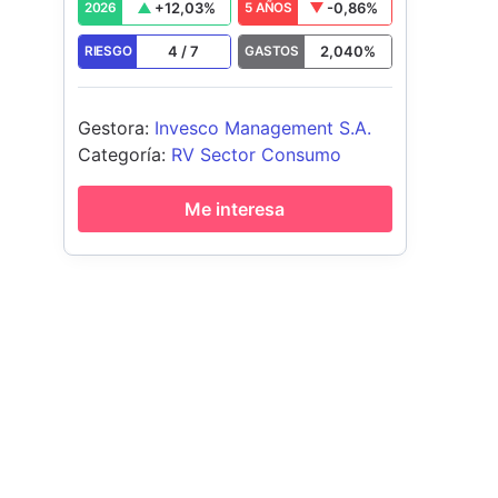
+
12,03
%
-0,86
%
2026
5 AÑOS
4
/
7
2,040
%
RIESGO
GASTOS
Gestora
:
Invesco Management S.A.
Categoría
:
RV Sector Consumo
Me interesa