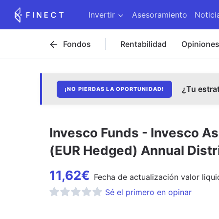
Invertir
Asesoramiento
Notici
Fondos
Rentabilidad
Opinione
¿Tu estra
¡NO PIERDAS LA OPORTUNIDAD!
Invesco Funds - Invesco 
(EUR Hedged) Annual Distr
11,62
€
Fecha de
actualización
valor liqui
Sé el primero en opinar