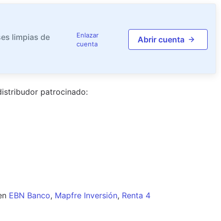
Enlazar
es limpias de
Abrir cuenta
cuenta
istribudor
patrocinado
:
en
EBN Banco
,
Mapfre Inversión
,
Renta 4