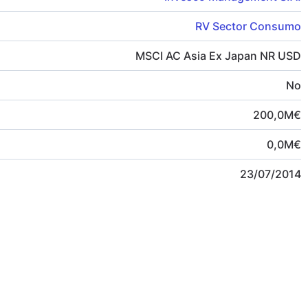
RV Sector Consumo
MSCI AC Asia Ex Japan NR USD
No
200,0
M
€
0,0
M
€
23/07/2014