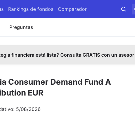
as
Rankings de fondos
Comparador
s
Preguntas
tegia financiera está lista? Consulta GRATIS con un asesor
Asia Consumer Demand Fund A
ibution EUR
dativo:
5/08/2026