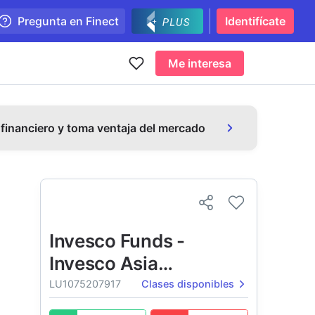
Pregunta en Finect
Identifícate
Me interesa
 financiero y toma ventaja del mercado
Invesco Funds -
Invesco Asia
Consumer Demand
LU1075207917
Clases disponibles
Fund