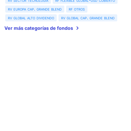
rv sector tecnología
rf flexible global-usd cubierto
rv europa cap. grande blend
rf otros
rv global alto dividendo
rv global cap. grande blend
Ver más categorías de fondos