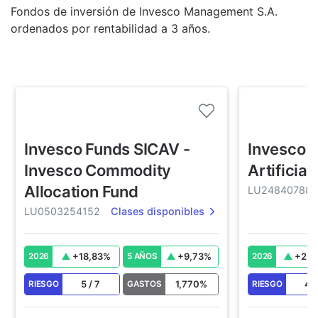
Fondos de inversión de Invesco Management S.A.
ordenados por rentabilidad a 3 años.
Invesco Funds SICAV -
Invesco F
Invesco Commodity
Artificial
Allocation Fund
LU248407883
LU0503254152
Clases disponibles
+
18,83
%
+
9,73
%
+
20,
2026
5 AÑOS
2026
5
/
7
1,770
%
4
RIESGO
GASTOS
RIESGO