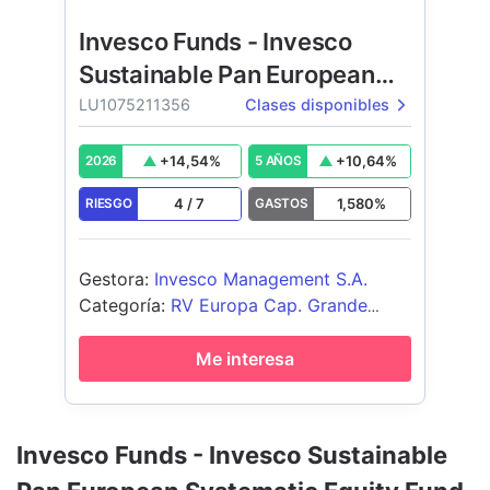
Invesco Funds - Invesco
Sustainable Pan European
Systematic Equity Fund
LU1075211356
Clases disponibles
+
14,54
%
+
10,64
%
2026
5 AÑOS
4
/
7
1,580
%
RIESGO
GASTOS
Gestora
:
Invesco Management S.A.
Categoría
:
RV Europa Cap. Grande
Blend
Me interesa
Invesco Funds - Invesco Sustainable