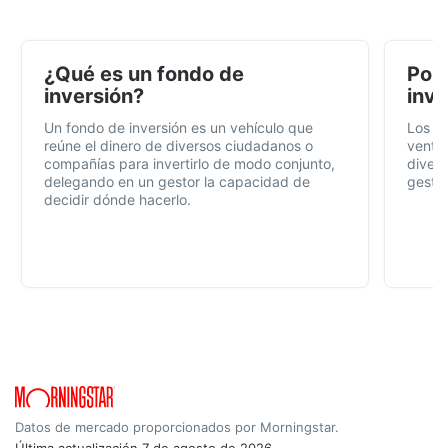
¿Qué es un fondo de
Por 
inversión?
inve
Un fondo de inversión es un vehículo que
Los f
reúne el dinero de diversos ciudadanos o
ventaj
compañías para invertirlo de modo conjunto,
divers
delegando en un gestor la capacidad de
gestió
decidir dónde hacerlo.
Datos de mercado proporcionados por Morningstar.
Última actualización
7 de agosto de 2026