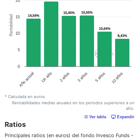
20
15,55%
15,55%
15,45%
15,45%
14,54%
14,54%
Rentabilidad
15
10,64%
10,64%
10
8,43%
8,43%
5
0
Un año
5 años
2 años
10 años
Año actual
3 años
* Calculada en euros
Rentabilidades medias anuales en los periodos superiores a un
año.
Ver tabla
Expandir
Ratios
Principales ratios (en euros) del fondo Invesco Funds -