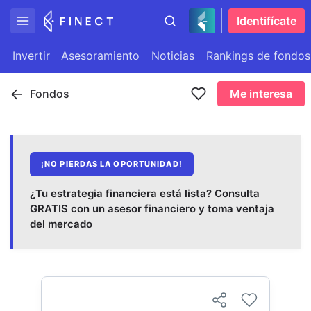
Identifícate
Invertir
Asesoramiento
Noticias
Rankings de fondos
Fondos
Me interesa
¡NO PIERDAS LA OPORTUNIDAD!
¿Tu estrategia financiera está lista? Consulta
GRATIS con un asesor financiero y toma ventaja
del mercado