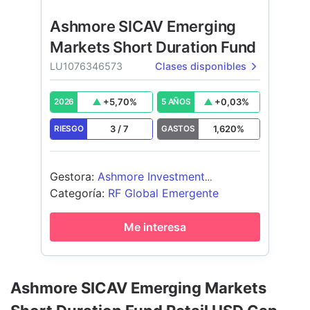
Ashmore SICAV Emerging
Markets Short Duration Fund
LU1076346573
Clases disponibles
+
5,70
%
+
0,03
%
2026
5 AÑOS
3
/
7
1,620
%
RIESGO
GASTOS
Gestora
:
Ashmore Investment
Management (Ireland) Limited
Categoría
:
RF Global Emergente
Me interesa
Ashmore SICAV Emerging Markets