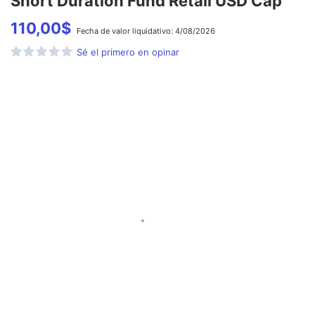
Short Duration Fund Retail USD Cap
110,00
$
Fecha de
valor liquidativo:
4/08/2026
Sé el primero en opinar