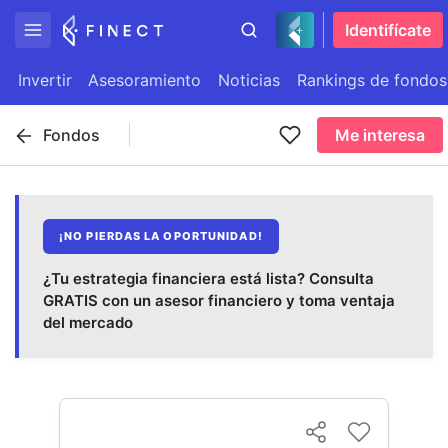
Identifícate
Invertir
Asesoramiento
Noticias
Rankings de fondos
Fondos
Me interesa
¡NO PIERDAS LA OPORTUNIDAD!
¿Tu estrategia financiera está lista? Consulta
GRATIS con un asesor financiero y toma ventaja
del mercado