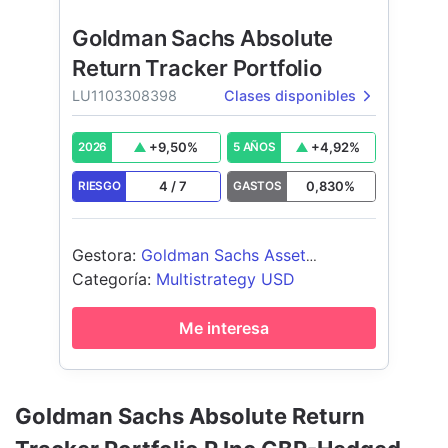
Goldman Sachs Absolute
Return Tracker Portfolio
LU1103308398
Clases disponibles
+
9,50
%
+
4,92
%
2026
5 AÑOS
4
/
7
0,830
%
RIESGO
GASTOS
Gestora
:
Goldman Sachs Asset
Management B.V.
Categoría
:
Multistrategy USD
Me interesa
Goldman Sachs Absolute Return