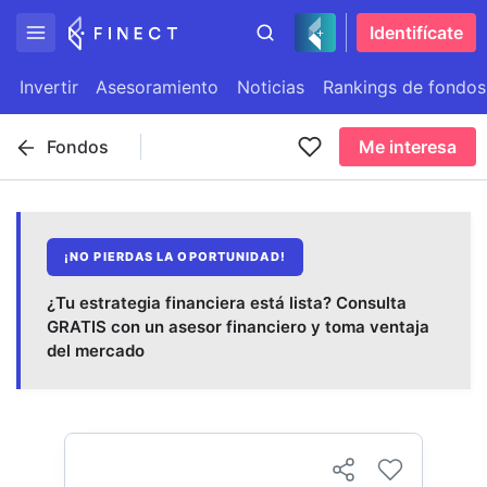
Identifícate
Invertir
Asesoramiento
Noticias
Rankings de fondos
Fondos
Me interesa
¡NO PIERDAS LA OPORTUNIDAD!
¿Tu estrategia financiera está lista? Consulta
GRATIS con un asesor financiero y toma ventaja
del mercado