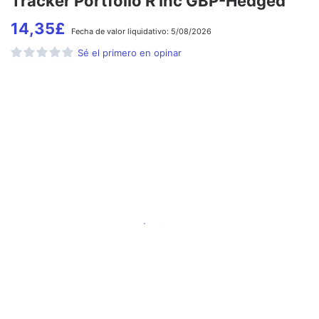
Tracker Portfolio R Inc GBP-Hedged
14,35
£
Fecha de
valor liquidativo:
5/08/2026
Sé el primero en opinar