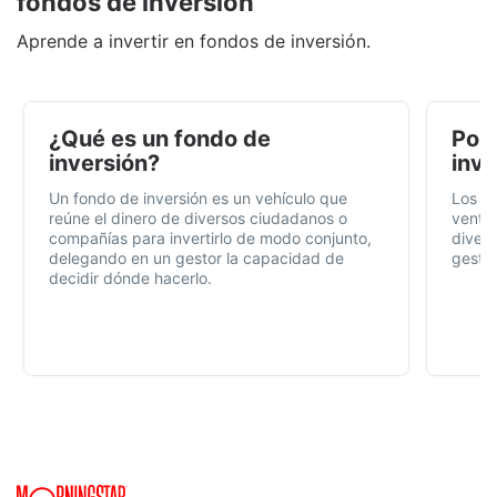
fondos de inversión
Aprende a invertir en fondos de inversión.
¿Qué es un fondo de
Por 
inversión?
inve
Un fondo de inversión es un vehículo que
Los f
reúne el dinero de diversos ciudadanos o
ventaj
compañías para invertirlo de modo conjunto,
divers
delegando en un gestor la capacidad de
gestió
decidir dónde hacerlo.