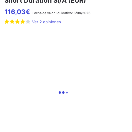
Short Duration SI/A (EUR)
116,03
€
Fecha de
valor liquidativo:
6/08/2026
Ver
2
opiniones