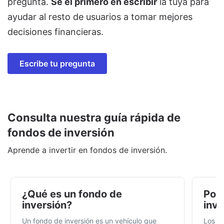
pregunta.
Sé el primero en escribir
la tuya para
ayudar al resto de usuarios a tomar mejores
decisiones financieras.
Escribe tu pregunta
Consulta nuestra guía rápida de
fondos de inversión
Aprende a invertir en fondos de inversión.
¿Qué es un fondo de
Por 
inversión?
inve
Un fondo de inversión es un vehículo que
Los f