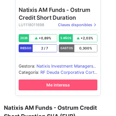
Natixis AM Funds - Ostrum
Credit Short Duration
LU1118011698
Clases disponibles
+
0,89
%
+
2,03
%
2026
5 AÑOS
2
/
7
0,300
%
RIESGO
GASTOS
Gestora
:
Natixis Investment Managers
International
Categoría
:
RF Deuda Corporativa Corto
Plazo EUR
Me interesa
Natixis AM Funds - Ostrum Credit