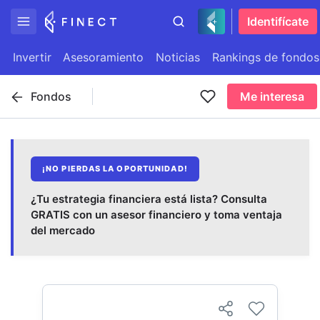
Identifícate
Invertir
Asesoramiento
Noticias
Rankings de fondos
Fondos
Me interesa
¡NO PIERDAS LA OPORTUNIDAD!
¿Tu estrategia financiera está lista? Consulta
GRATIS con un asesor financiero y toma ventaja
del mercado