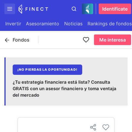
Identifícate
Invertir
Asesoramiento
Noticias
Rankings de fondos
Fondos
Me interesa
¡NO PIERDAS LA OPORTUNIDAD!
¿Tu estrategia financiera está lista? Consulta
GRATIS con un asesor financiero y toma ventaja
del mercado