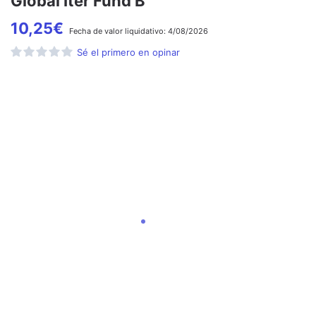
Global Iter Fund B
10,25
€
Fecha de
valor liquidativo:
4/08/2026
Sé el primero en opinar