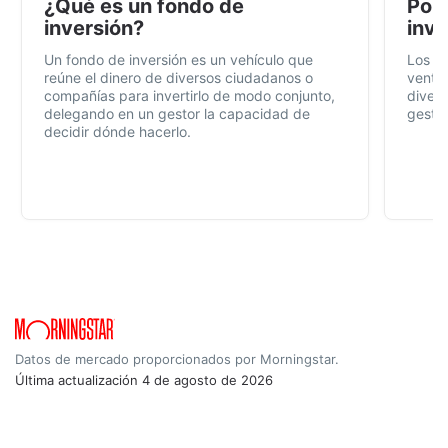
¿Qué es un fondo de
Por 
inversión?
inve
Un fondo de inversión es un vehículo que
Los f
reúne el dinero de diversos ciudadanos o
ventaj
compañías para invertirlo de modo conjunto,
divers
delegando en un gestor la capacidad de
gestió
decidir dónde hacerlo.
Datos de mercado proporcionados por Morningstar.
Última actualización
4 de agosto de 2026