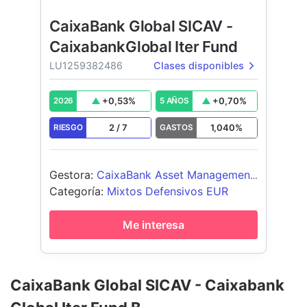
CaixaBank Global SICAV -
CaixabankGlobal Iter Fund
LU1259382486
Clases disponibles
+
0,53
%
+
0,70
%
2026
5 AÑOS
2
/
7
1,040
%
RIESGO
GASTOS
Gestora
:
CaixaBank Asset Management
Luxembourg, S.A.
Categoría
:
Mixtos Defensivos EUR
Me interesa
CaixaBank Global SICAV - Caixabank