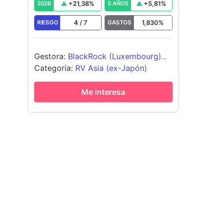
+
21,38
%
+
5,81
%
2026
5 AÑOS
4
/
7
1,830
%
RIESGO
GASTOS
Gestora
:
BlackRock (Luxembourg)
SA
Categoría
:
RV Asia (ex-Japón)
Me interesa