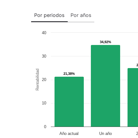
Por periodos
Por años
40
34,92%
34,92%
30
Rentabilidad
21,38%
21,38%
20
10
0
Año actual
Un año