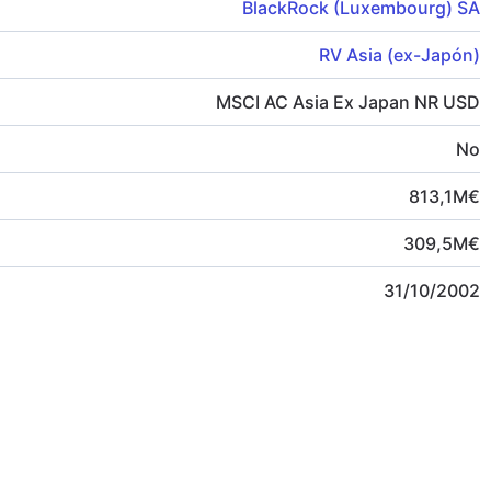
BlackRock (Luxembourg) SA
RV Asia (ex-Japón)
MSCI AC Asia Ex Japan NR USD
No
813,1
M
€
309,5
M
€
31/10/2002