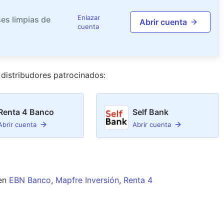
Enlazar
es limpias de
Abrir cuenta
cuenta
distribudor
es
patrocinado
s
:
Renta 4 Banco
Self Bank
Abrir cuenta
Abrir cuenta
en
EBN Banco
,
Mapfre Inversión
,
Renta 4