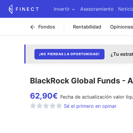
Invertir
Asesoramiento
Notici
Fondos
Rentabilidad
Opinione
¿Tu estra
¡NO PIERDAS LA OPORTUNIDAD!
BlackRock Global Funds - 
62,90
€
Fecha de
actualización
valor liq
Sé el primero en opinar