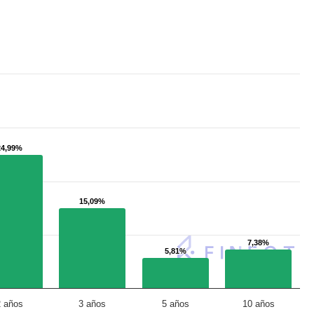
24,99%
24,99%
15,09%
15,09%
7,38%
7,38%
5,81%
5,81%
2 años
3 años
5 años
10 años