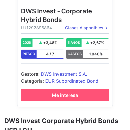
DWS Invest - Corporate
Hybrid Bonds
LU1292896864
Clases disponibles
+
3,48
%
+
2,67
%
2026
5 AÑOS
4
/
7
1,040
%
RIESGO
GASTOS
Gestora
:
DWS Investment S.A.
Categoría
:
EUR Subordinated Bond
Me interesa
DWS Invest Corporate Hybrid Bonds