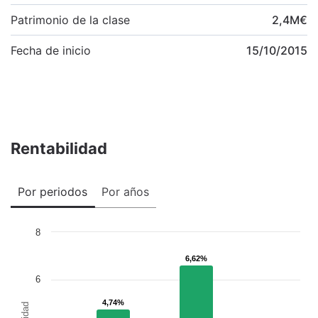
Patrimonio de la clase
2,4
M
€
Fecha de inicio
15/10/2015
Rentabilidad
Por periodos
Por años
8
6,62%
6,62%
6
4,74%
4,74%