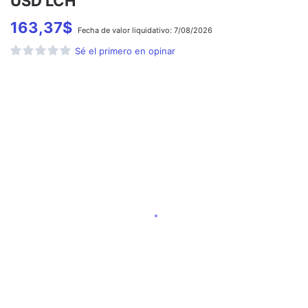
USD LCH
163,37
$
Fecha de
valor liquidativo:
7/08/2026
Sé el primero en opinar