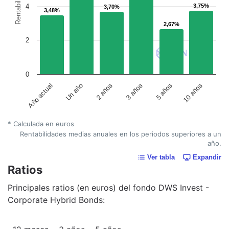
Rentabilidad
4
3,75%
3,75%
3,70%
3,70%
3,48%
3,48%
2,67%
2,67%
2
0
Año actual
Un año
2 años
3 años
5 años
10 años
* Calculada en euros
Rentabilidades medias anuales en los periodos superiores a un
año.
Ver tabla
Expandir
Ratios
Principales ratios (en euros) del fondo DWS Invest -
Corporate Hybrid Bonds: