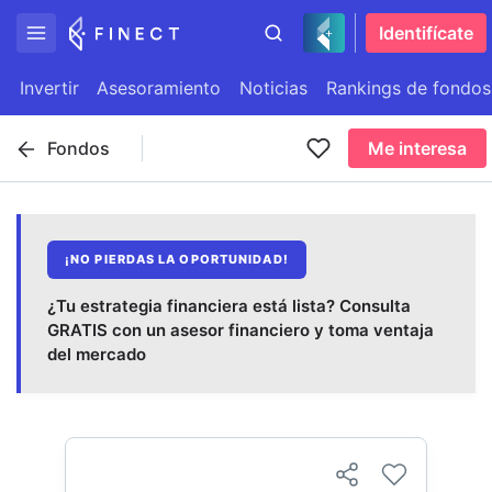
Identifícate
Invertir
Asesoramiento
Noticias
Rankings de fondos
Fondos
Me interesa
¡NO PIERDAS LA OPORTUNIDAD!
¿Tu estrategia financiera está lista? Consulta
GRATIS con un asesor financiero y toma ventaja
del mercado