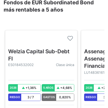
Fondos de EUR Subordinated Bond
más rentables a 5 años
Welzia Capital Sub-Debt
Assenago
FI
Assenago
ES0184532002
Clase única
Financial
LU148361614
+
1,36
%
+
4,68
%
+
2,
2026
5 AÑOS
2026
3
/
7
0,820
%
3
RIESGO
GASTOS
RIESGO