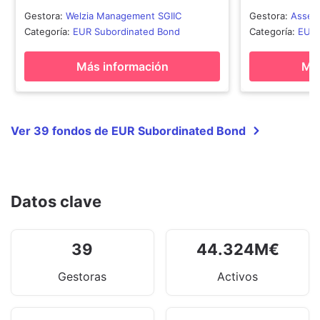
Gestora
:
Welzia Management SGIIC
Gestora
:
Assen
SA
Categoría
:
EUR Subordinated Bond
Categoría
:
EUR 
Más información
Más
Ver 39 fondos de EUR Subordinated Bond
Datos clave
39
44.324
M
€
Gestoras
Activos