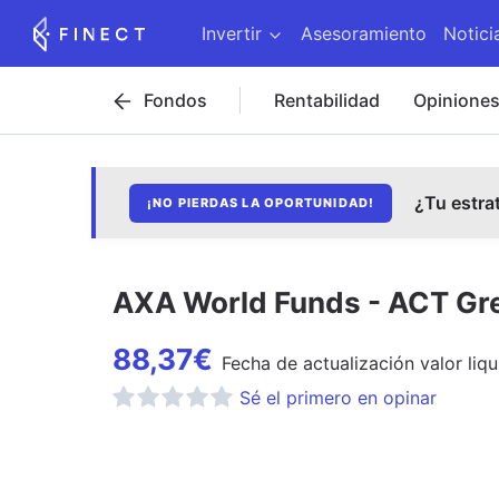
Invertir
Asesoramiento
Notici
Fondos
Rentabilidad
Opinione
¿Tu estra
¡NO PIERDAS LA OPORTUNIDAD!
AXA World Funds - ACT Gre
88,37
€
Fecha de
actualización
valor liqu
Sé el primero en opinar