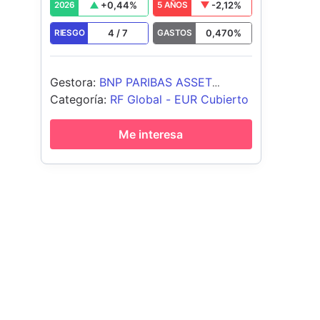
+
0,44
%
-2,12
%
2026
5 AÑOS
4
/
7
0,470
%
RIESGO
GASTOS
Gestora
:
BNP PARIBAS ASSET
MANAGEMENT Europe
Categoría
:
RF Global - EUR Cubierto
Me interesa