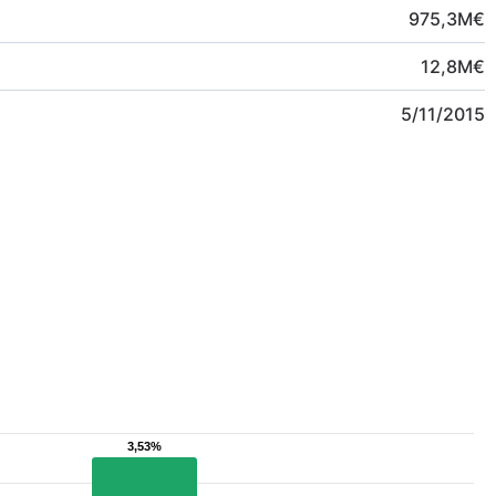
975,3
M
€
12,8
M
€
5/11/2015
3,53%
3,53%