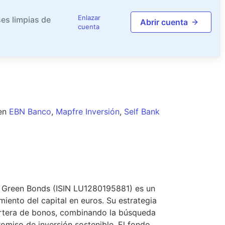
Enlazar
es limpias de
Abrir cuenta
cuenta
en
EBN Banco
,
Mapfre Inversión
,
Self Bank
T Green Bonds (ISIN LU1280195881) es un
iento del capital en euros. Su estrategia
artera de bonos, combinando la búsqueda
omiso de inversión sostenible. El fondo