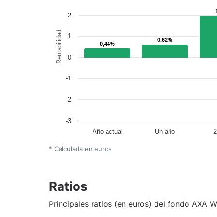
2
Rentabilidad
1
0,62%
0,62%
0,44%
0,44%
0
-1
-2
-3
Año actual
Un año
2
* Calculada en euros
Ratios
Principales ratios (en euros) del fondo AXA 