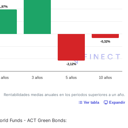
1,97%
1,97%
-0,32%
-0,32%
-2,12%
-2,12%
 años
3 años
5 años
10 años
Rentabilidades medias anuales en los periodos superiores a un año.
Ver tabla
Expandir
World Funds - ACT Green Bonds: