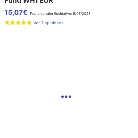
Fund WH1 EUR
15,07
€
Fecha de
valor liquidativo:
5/08/2026
Ver
7
opiniones