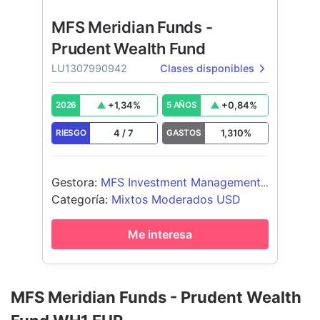
MFS Meridian Funds -
Prudent Wealth Fund
LU1307990942
Clases disponibles
+
1,34
%
+
0,84
%
2026
5 AÑOS
4
/
7
1,310
%
RIESGO
GASTOS
Gestora
:
MFS Investment Management
Company (Lux) S.à.r.l
Categoría
:
Mixtos Moderados USD
Me interesa
MFS Meridian Funds - Prudent Wealth