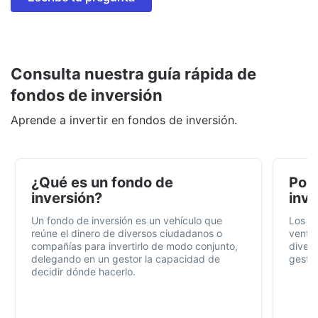
Consulta nuestra guía rápida de
fondos de inversión
Aprende a invertir en fondos de inversión.
¿Qué es un fondo de
Por 
inversión?
inve
Un fondo de inversión es un vehículo que
Los f
reúne el dinero de diversos ciudadanos o
ventaj
compañías para invertirlo de modo conjunto,
divers
delegando en un gestor la capacidad de
gestió
decidir dónde hacerlo.