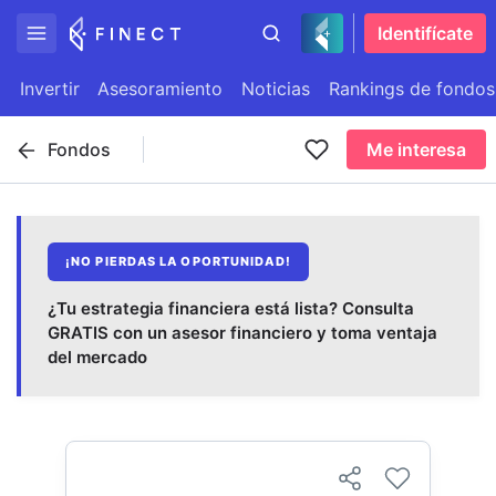
Identifícate
Invertir
Asesoramiento
Noticias
Rankings de fondos
Fondos
Me interesa
¡NO PIERDAS LA OPORTUNIDAD!
¿Tu estrategia financiera está lista? Consulta
GRATIS con un asesor financiero y toma ventaja
del mercado